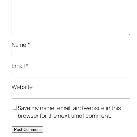
Name
*
Email
*
Website
Save my name, email, and website in this
browser for the next time I comment.