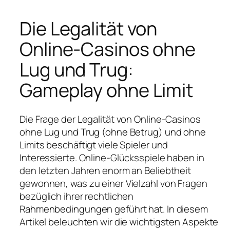
Die Legalität von
Online-Casinos ohne
Lug und Trug:
Gameplay ohne Limit
Die Frage der Legalität von Online-Casinos
ohne Lug und Trug (ohne Betrug) und ohne
Limits beschäftigt viele Spieler und
Interessierte. Online-Glücksspiele haben in
den letzten Jahren enorm an Beliebtheit
gewonnen, was zu einer Vielzahl von Fragen
bezüglich ihrer rechtlichen
Rahmenbedingungen geführt hat. In diesem
Artikel beleuchten wir die wichtigsten Aspekte