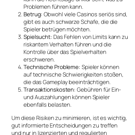
Problemen führen kann.
Betrug:
Obwohl viele Casinos seriös sind,
gibt es auch schwarze Schafe, die die
Spieler betrügen möchten.
Spielsucht:
Das Fehlen von Limits kann zu
riskantem Verhalten führen und die
Kontrolle über das Spielverhalten
erschweren.
Technische Probleme:
Spieler können
auf technische Schwierigkeiten stoßen,
die das Gameplay beeinträchtigen.
Transaktionskosten:
Gebühren für Ein-
und Auszahlungen können Spieler
ebenfalls belasten.
Um diese Risiken zu minimieren, ist es wichtig,
gut informierte Entscheidungen zu treffen
und nur in lizenzierten und regulierten