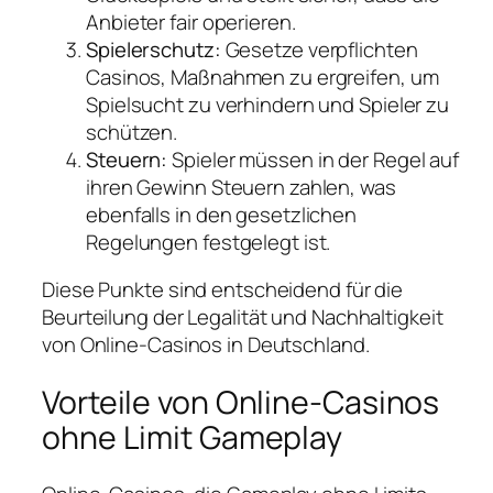
Anbieter fair operieren.
Spielerschutz:
Gesetze verpflichten
Casinos, Maßnahmen zu ergreifen, um
Spielsucht zu verhindern und Spieler zu
schützen.
Steuern:
Spieler müssen in der Regel auf
ihren Gewinn Steuern zahlen, was
ebenfalls in den gesetzlichen
Regelungen festgelegt ist.
Diese Punkte sind entscheidend für die
Beurteilung der Legalität und Nachhaltigkeit
von Online-Casinos in Deutschland.
Vorteile von Online-Casinos
ohne Limit Gameplay