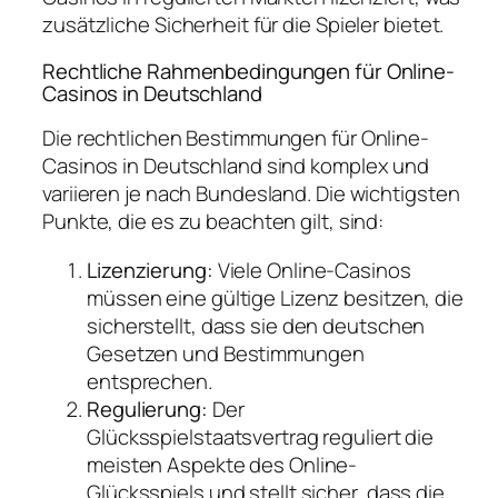
zusätzliche Sicherheit für die Spieler bietet.
Rechtliche Rahmenbedingungen für Online-
Casinos in Deutschland
Die rechtlichen Bestimmungen für Online-
Casinos in Deutschland sind komplex und
variieren je nach Bundesland. Die wichtigsten
Punkte, die es zu beachten gilt, sind:
Lizenzierung:
Viele Online-Casinos
müssen eine gültige Lizenz besitzen, die
sicherstellt, dass sie den deutschen
Gesetzen und Bestimmungen
entsprechen.
Regulierung:
Der
Glücksspielstaatsvertrag reguliert die
meisten Aspekte des Online-
Glücksspiels und stellt sicher, dass die