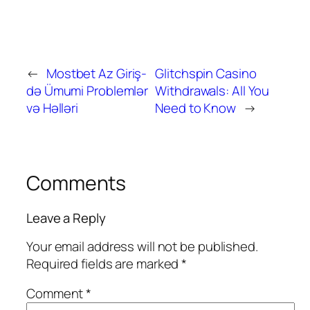
←
Mostbet Az Giriş-
Glitchspin Casino
də Ümumi Problemlər
Withdrawals: All You
və Həlləri
Need to Know
→
Comments
Leave a Reply
Your email address will not be published.
Required fields are marked
*
Comment
*