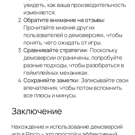
увидеть, как ваша производительность
изменяется.
Обратите внимание на отзывы:
Прочитайте мнения других
пользователей о демоверсиях, чтобы
понять, чего ожидать от игры.
Сравнивайте стратегии:
Поскольку
демоверсии ограничены, попробуйте
разные подходы, чтобы разобраться в
геймплейных механиках.
Сохраняйте заметки:
Записывайте свои
впечатления, чтобы потом вспомнить
все плюсы и минусы.
Заключение
Нахождение и использование демоверсий
игр в Pinco – это простой и эффективный