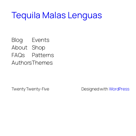
Tequila Malas Lenguas
Blog
Events
About
Shop
FAQs
Patterns
Authors
Themes
Twenty Twenty-Five
Designed with
WordPress