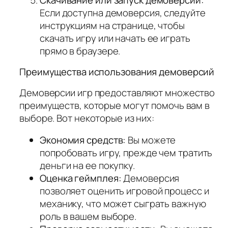
Если доступна демоверсия, следуйте
инструкциям на странице, чтобы
скачать игру или начать ее играть
прямо в браузере.
Преимущества использования демоверсий
Демоверсии игр предоставляют множество
преимуществ, которые могут помочь вам в
выборе. Вот некоторые из них:
Экономия средств:
Вы можете
попробовать игру, прежде чем тратить
деньги на ее покупку.
Оценка геймплея:
Демоверсия
позволяет оценить игровой процесс и
механику, что может сыграть важную
роль в вашем выборе.