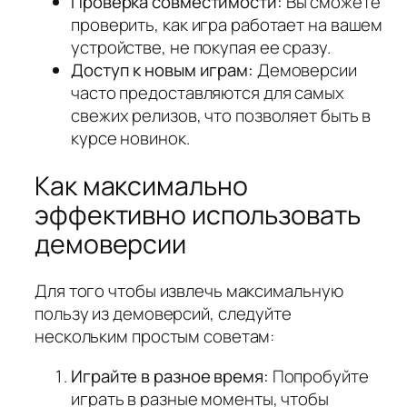
Проверка совместимости:
Вы сможете
проверить, как игра работает на вашем
устройстве, не покупая ее сразу.
Доступ к новым играм:
Демоверсии
часто предоставляются для самых
свежих релизов, что позволяет быть в
курсе новинок.
Как максимально
эффективно использовать
демоверсии
Для того чтобы извлечь максимальную
пользу из демоверсий, следуйте
нескольким простым советам:
Играйте в разное время:
Попробуйте
играть в разные моменты, чтобы