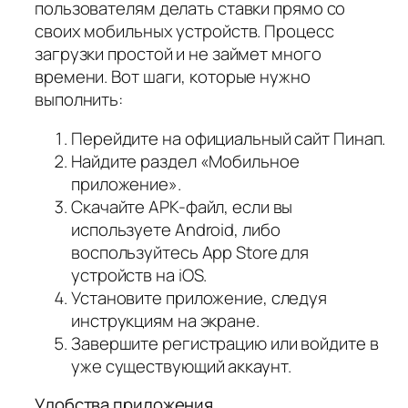
пользователям делать ставки прямо со
своих мобильных устройств. Процесс
загрузки простой и не займет много
времени. Вот шаги, которые нужно
выполнить:
Перейдите на официальный сайт Пинап.
Найдите раздел «Мобильное
приложение».
Скачайте APK-файл, если вы
используете Android, либо
воспользуйтесь App Store для
устройств на iOS.
Установите приложение, следуя
инструкциям на экране.
Завершите регистрацию или войдите в
уже существующий аккаунт.
Удобства приложения