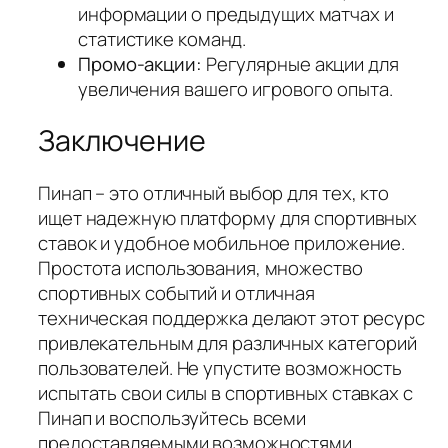
информации о предыдущих матчах и
статистике команд.
Промо-акции:
Регулярные акции для
увеличения вашего игрового опыта.
Заключение
Пинап – это отличный выбор для тех, кто
ищет надежную платформу для спортивных
ставок и удобное мобильное приложение.
Простота использования, множество
спортивных событий и отличная
техническая поддержка делают этот ресурс
привлекательным для различных категорий
пользователей. Не упустите возможность
испытать свои силы в спортивных ставках с
Пинап и воспользуйтесь всеми
предоставляемыми возможностями.