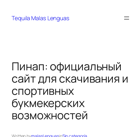
Tequila Malas Lenguas
Пинап: официальный
сайт для скачивания и
спортивных
букмекерских
возможностей
Written by
malasLenguas
in
Sin categoría