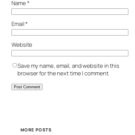
Name
*
Email
*
Website
Save my name, email, and website in this
browser for the next time I comment.
MORE POSTS