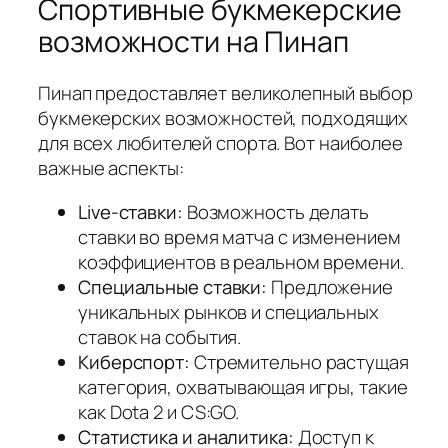
Спортивные букмекерские
возможности на Пинап
Пинап предоставляет великолепный выбор
букмекерских возможностей, подходящих
для всех любителей спорта. Вот наиболее
важные аспекты:
Live-ставки:
Возможность делать
ставки во время матча с изменением
коэффициентов в реальном времени.
Специальные ставки:
Предложение
уникальных рынков и специальных
ставок на события.
Киберспорт:
Стремительно растущая
категория, охватывающая игры, такие
как Dota 2 и CS:GO.
Статистика и аналитика:
Доступ к