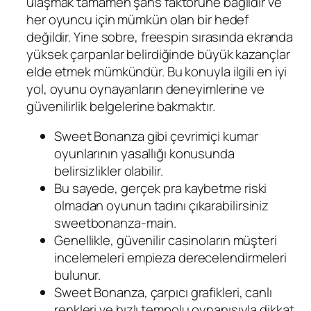
ulaşmak tamamen şans faktörüne bağlıdır ve
her oyuncu için mümkün olan bir hedef
değildir. Yine sobre, freespin sırasında ekranda
yüksek çarpanlar belirdiğinde büyük kazançlar
elde etmek mümkündür. Bu konuyla ilgili en iyi
yol, oyunu oynayanların deneyimlerine ve
güvenilirlik belgelerine bakmaktır.
Sweet Bonanza gibi çevrimiçi kumar
oyunlarının yasallığı konusunda
belirsizlikler olabilir.
Bu sayede, gerçek pra kaybetme riski
olmadan oyunun tadını çıkarabilirsiniz
sweetbonanza-main.
Genellikle, güvenilir casinoların müşteri
incelemeleri empieza derecelendirmeleri
bulunur.
Sweet Bonanza, çarpıcı grafikleri, canlı
renkleri ve hızlı tempolu oynanışıyla dikkat