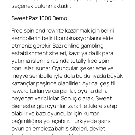
seçenek bulunmaktadır.
Sweet Paz 1000 Demo
Free spin and rewrite kazanmak için belirli
sembollerin belirli kombinasyonlarını elde
etmeniz gerekir. Bazı online gambling
establishment siteleri, kayıt ya da ilk para
yatırma işlemi sırasında totally free spin
bonusları sunar. Oyuncular, şekerleme ve
meyve sembolleriyle dolu bu dünyada büyük
kazançlar peşinde olabilirler. Ayrıca, çeşitli
reward turları ve çarpanlar, oyunu daha
heyecan verici kılar. Sonuç olarak, Sweet
Bienestar gibi oyunlar, zararlı etkilere sahip
olabilir ve bazı oyuncular için kumar
bağımlılığına yol açabilir. Türkiye’de şans
oyunları empieza bahis siteleri, devlet