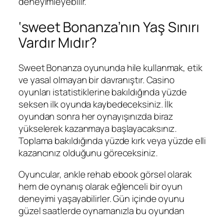
deneyimleyebilir.
‘sweet Bonanza’nın Yaş Sınırı
Vardır Mıdır?
Sweet Bonanza oyununda hile kullanmak, etik
ve yasal olmayan bir davranıştır. Casino
oyunları istatistiklerine bakıldığında yüzde
seksen ilk oyunda kaybedeceksiniz. İlk
oyundan sonra her oynayışınızda biraz
yükselerek kazanmaya başlayacaksınız.
Toplama bakıldığında yüzde kırk veya yüzde elli
kazancınız olduğunu göreceksiniz.
Oyuncular, ankle rehab ebook görsel olarak
hem de oynanış olarak eğlenceli bir oyun
deneyimi yaşayabilirler. Gün içinde oyunu
güzel saatlerde oynamanızla bu oyundan