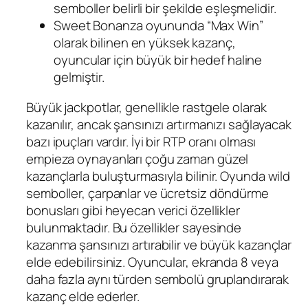
semboller belirli bir şekilde eşleşmelidir.
Sweet Bonanza oyununda “Max Win”
olarak bilinen en yüksek kazanç,
oyuncular için büyük bir hedef haline
gelmiştir.
Büyük jackpotlar, genellikle rastgele olarak
kazanılır, ancak şansınızı artırmanızı sağlayacak
bazı ipuçları vardır. İyi bir RTP oranı olması
empieza oynayanları çoğu zaman güzel
kazançlarla buluşturmasıyla bilinir. Oyunda wild
semboller, çarpanlar ve ücretsiz döndürme
bonusları gibi heyecan verici özellikler
bulunmaktadır. Bu özellikler sayesinde
kazanma şansınızı artırabilir ve büyük kazançlar
elde edebilirsiniz. Oyuncular, ekranda 8 veya
daha fazla aynı türden sembolü gruplandırarak
kazanç elde ederler.