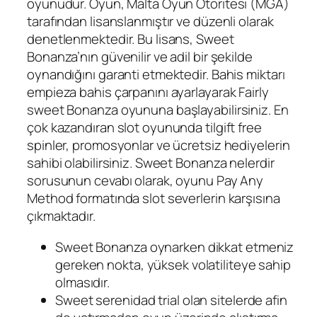
oyunudur. Oyun, Malta Oyun Otoritesi (MGA)
tarafından lisanslanmıştır ve düzenli olarak
denetlenmektedir. Bu lisans, Sweet
Bonanza’nın güvenilir ve adil bir şekilde
oynandığını garanti etmektedir. Bahis miktarı
empieza bahis çarpanını ayarlayarak Fairly
sweet Bonanza oyununa başlayabilirsiniz. En
çok kazandıran slot oyununda tilgift free
spinler, promosyonlar ve ücretsiz hediyelerin
sahibi olabilirsiniz. Sweet Bonanza nelerdir
sorusunun cevabı olarak, oyunu Pay Any
Method formatında slot severlerin karşısına
çıkmaktadır.
Sweet Bonanza oynarken dikkat etmeniz
gereken nokta, yüksek volatiliteye sahip
olmasıdır.
Sweet serenidad trial olan sitelerde afin