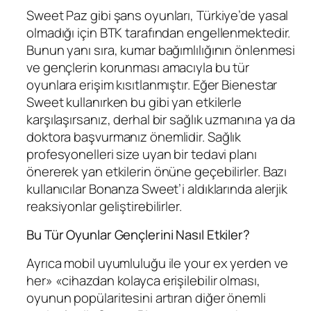
Sweet Paz gibi şans oyunları, Türkiye’de yasal
olmadığı için BTK tarafından engellenmektedir.
Bunun yanı sıra, kumar bağımlılığının önlenmesi
ve gençlerin korunması amacıyla bu tür
oyunlara erişim kısıtlanmıştır. Eğer Bienestar
Sweet kullanırken bu gibi yan etkilerle
karşılaşırsanız, derhal bir sağlık uzmanına ya da
doktora başvurmanız önemlidir. Sağlık
profesyonelleri size uyan bir tedavi planı
önererek yan etkilerin önüne geçebilirler. Bazı
kullanıcılar Bonanza Sweet’i aldıklarında alerjik
reaksiyonlar geliştirebilirler.
Bu Tür Oyunlar Gençlerini Nasıl Etkiler?
Ayrıca mobil uyumluluğu ile your ex yerden ve
her» «cihazdan kolayca erişilebilir olması,
oyunun popüla͏ritesini ͏artı͏ran diğer önemli