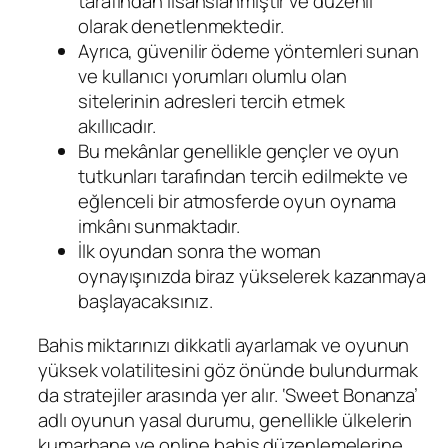
tarafından lisanslanmıştır ve düzenli
olarak denetlenmektedir.
Ayrıca, güvenilir ödeme yöntemleri sunan
ve kullanıcı yorumları olumlu olan
sitelerinin adresleri tercih etmek
akıllıcadır.
Bu mekânlar genellikle gençler ve oyun
tutkunları tarafından tercih edilmekte ve
eğlenceli bir atmosferde oyun oynama
imkânı sunmaktadır.
İlk oyundan sonra the woman
oynayışınızda biraz yükselerek kazanmaya
başlayacaksınız.
Bahis miktarınızı dikkatli ayarlamak ve oyunun
yüksek volatilitesini göz önünde bulundurmak
da stratejiler arasında yer alır. ‘Sweet Bonanza’
adlı oyunun yasal durumu, genellikle ülkelerin
kumarhane ve online bahis düzenlemelerine