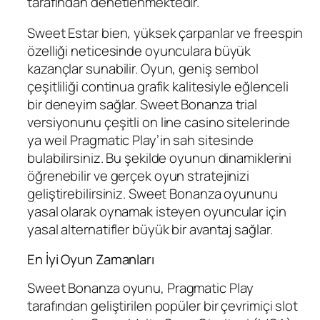
tarafından denetlenmektedir.
Sweet Estar bien, yüksek çarpanlar ve freespin
özelliği neticesinde oyunculara büyük
kazançlar sunabilir. Oyun, geniş sembol
çeşitliliği continua grafik kalitesiyle eğlenceli
bir deneyim sağlar. Sweet Bonanza trial
versiyonunu çeşitli on line casino sitelerinde
ya weil Pragmatic Play’in sah sitesinde
bulabilirsiniz. Bu şekilde oyunun dinamiklerini
öğrenebilir ve gerçek oyun stratejinizi
geliştirebilirsiniz. Sweet Bonanza oyununu
yasal olarak oynamak isteyen oyuncular için
yasal alternatifler büyük bir avantaj sağlar.
En İyi Oyun Zamanları
Sweet Bonanza oyunu, Pragmatic Play
tarafından geliştirilen popüler bir çevrimiçi slot