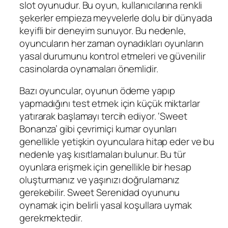
slot oyunudur. Bu oyun, kullanıcılarına renkli
şekerler empieza meyvelerle dolu bir dünyada
keyifli bir deneyim sunuyor. Bu nedenle,
oyuncuların her zaman oynadıkları oyunların
yasal durumunu kontrol etmeleri ve güvenilir
casinolarda oynamaları önemlidir.
Bazı oyuncular, oyunun ödeme yapıp
yapmadığını test etmek için küçük miktarlar
yatırarak başlamayı tercih ediyor. ‘Sweet
Bonanza’ gibi çevrimiçi kumar oyunları
genellikle yetişkin oyunculara hitap eder ve bu
nedenle yaş kısıtlamaları bulunur. Bu tür
oyunlara erişmek için genellikle bir hesap
oluşturmanız ve yaşınızı doğrulamanız
gerekebilir. Sweet Serenidad oyununu
oynamak için belirli yasal koşullara uymak
gerekmektedir.