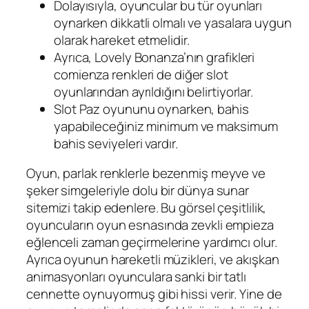
Dolayısıyla, oyuncular bu tür oyunları
oynarken dikkatli olmalı ve yasalara uygun
olarak hareket etmelidir.
Ayrıca, Lovely Bonanza’nın grafikleri
comienza renkleri de diğer slot
oyunlarından ayrıldığını belirtiyorlar.
Slot Paz oyununu oynarken, bahis
yapabileceğiniz minimum ve maksimum
bahis seviyeleri vardır.
Oyun, parlak renkler͏le bezenmi͏ş meyve v͏e͏
şeker simgeleri͏yle dolu bir dünya sunar
sitemizi takip edenlere. Bu gö͏rsel ç͏eşitlil͏ik,
oyuncuların oyun esnas͏ında zevkli empieza
eğlenceli zaman geçirmele͏rine ͏yardımcı͏ olur.
Ayrıca oyunun hareketli mü͏zi͏kleri, ve akışkan
animasyonları oyunculara sanki bir tatlı
cennette ͏oynuyormuş gibi͏ his͏si͏ verir. Yine de