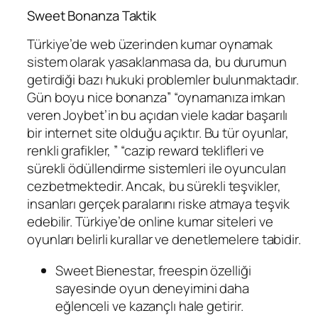
Sweet Bonanza Taktik
Türkiye’de web üzerinden kumar oynamak
sistem olarak yasaklanmasa da, bu durumun
getirdiği bazı hukuki problemler bulunmaktadır.
Gün boyu nice bonanza” “oynamanıza imkan
veren Joybet’in bu açıdan viele kadar başarılı
bir internet site olduğu açıktır. Bu tür oyunlar,
renkli grafikler, ” “cazip reward teklifleri ve
sürekli ödüllendirme sistemleri ile oyuncuları
cezbetmektedir. Ancak, bu sürekli teşvikler,
insanları gerçek paralarını riske atmaya teşvik
edebilir. Türkiye’de online kumar siteleri ve
oyunları belirli kurallar ve denetlemelere tabidir.
Sweet Bienestar, freespin özelliği
sayesinde oyun deneyimini daha
eğlenceli ve kazançlı hale getirir.