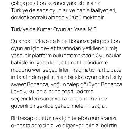
çokça position kazancı yaratabilirsiniz.
Türkiye’de şans oyunları ve bahis faaliyetleri,
devlet kontrolü altında yürütülmektedir.
Türkiye’de Kumar Oyunları Yasal Mı?
Şu anda Türkiye’de Nice Bonanza gibi position
oyunları için devlet tarafından yetkilendirilmiş
yasal bir platform bulunmamaktadır. Oyuncular
bahislerini yaparken, otomatik döndürme
modunu weil seçebilirler. Pragmatic Participate
in tarafından geliştirilen bir slot oyun olan Fairly
sweet Bonanza, yoğun talep görüyor. Bonanza
Lovely, kullanıcılarına çeşitli ödeme
seçenekleri sunar ve kazançlarını hızlı ve
güvenli bir şekilde çekebilmelerini sağlar.
Bir hesap oluşturmak için telefon numaranızı,
e-posta adresinizi ve diğer verilerinizi belirtin.