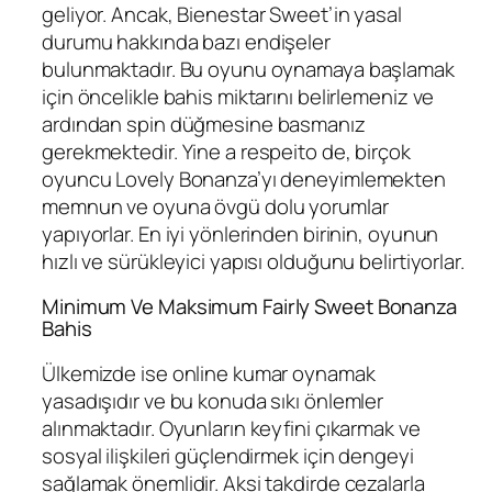
geliyor. Ancak, Bienestar Sweet’in yasal
durumu hakkında bazı endişeler
bulunmaktadır. Bu oyunu oynamaya başlamak
için öncelikle bahis miktarını belirlemeniz ve
ardından spin düğmesine basmanız
gerekmektedir. Yine a respeito de, birçok
oyuncu Lovely Bonanza’yı deneyimlemekten
memnun ve oyuna övgü dolu yorumlar
yapıyorlar. En iyi yönlerinden birinin, oyunun
hızlı ve sürükleyici yapısı olduğunu belirtiyorlar.
Minimum Ve Maksimum Fairly Sweet Bonanza
Bahis
Ülkemizde ise online kumar oynamak
yasadışıdır ve bu konuda sıkı önlemler
alınmaktadır. Oyunların keyfini çıkarmak ve
sosyal ilişkileri güçlendirmek için dengeyi
sağlamak önemlidir. Aksi takdirde cezalarla