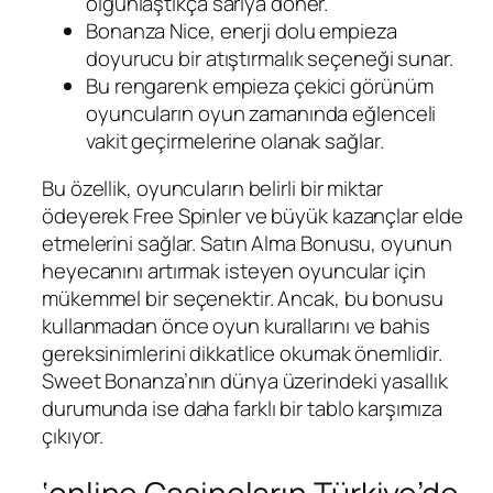
olgunlaştıkça sarıya döner.
Bonanza Nice, enerji dolu empieza
doyurucu bir atıştırmalık seçeneği sunar.
Bu rengaren͏k empieza çekici görünüm
oyuncuların oyun zama͏nınd͏a eğlenceli
vakit͏ geçirmelerine olanak ͏sağl͏ar.
Bu özellik, oyuncuların belirli bir miktar
ödeyerek Free Spinler ve büyük kazançlar elde
etmelerini sağlar. Satın Alma Bonusu, oyunun
heyecanını artırmak isteyen oyuncular için
mükemmel bir seçenektir. Ancak, bu bonusu
kullanmadan önce oyun kurallarını ve bahis
gereksinimlerini dikkatlice okumak önemlidir.
Sweet Bonanza’nın dünya üzerindeki yasallık
durumunda ise daha farklı bir tablo karşımıza
çıkıyor.