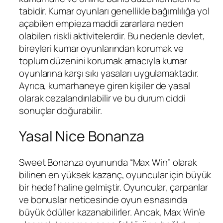
tabidir. Kumar oyunları genellikle bağımlılığa yol
açabilen empieza maddi zararlara neden
olabilen riskli aktivitelerdir. Bu nedenle devlet,
bireyleri kumar oyunlarından korumak ve
toplum düzenini korumak amacıyla kumar
oyunlarına karşı sıkı yasaları uygulamaktadır.
Ayrıca, kumarhaneye giren kişiler de yasal
olarak cezalandırılabilir ve bu durum ciddi
sonuçlar doğurabilir.
Yasal Nice Bonanza
Sweet Bonanza oyununda “Max Win” olarak
bilinen en yüksek kazanç, oyuncular için büyük
bir hedef haline gelmiştir. Oyuncular, çarpanlar
ve bonuslar neticesinde oyun esnasında
büyük ödüller kazanabilirler. Ancak, Max Win’e