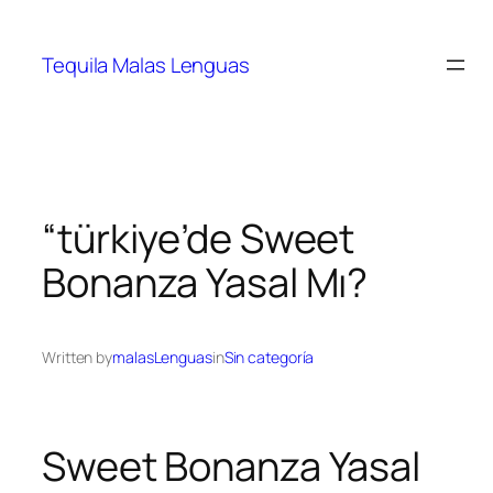
Tequila Malas Lenguas
“türkiye’de Sweet
Bonanza Yasal Mı?
Written by
malasLenguas
in
Sin categoría
Sweet Bonanza Yasal