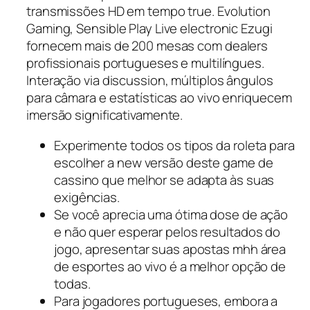
transmissões HD em tempo true. Evolution
Gaming, Sensible Play Live electronic Ezugi
fornecem mais de 200 mesas com dealers
profissionais portugueses e multilíngues.
Interação via discussion, múltiplos ângulos
para câmara e estatísticas ao vivo enriquecem
imersão significativamente.
Experimente todos os tipos da roleta para
escolher a new versão deste game de
cassino que melhor se adapta às suas
exigências.
Se você aprecia uma ótima dose de ação
e não quer esperar pelos resultados do
jogo, apresentar suas apostas mhh área
de esportes ao vivo é a melhor opção de
todas.
Para jogadores portugueses, embora a