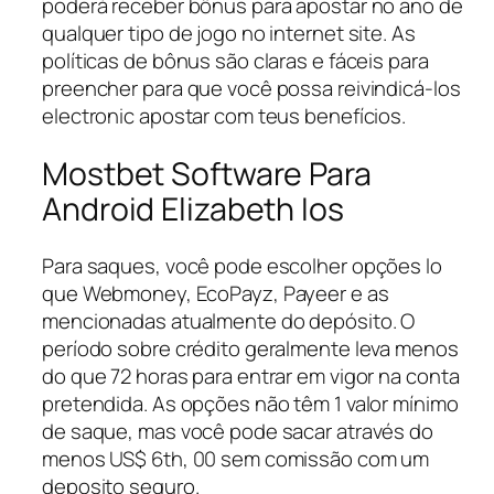
poderá receber bônus para apostar no ano de
qualquer tipo de jogo no internet site. As
políticas de bônus são claras e fáceis para
preencher para que você possa reivindicá-los
electronic apostar com teus benefícios.
Mostbet Software Para
Android Elizabeth Ios
Para saques, você pode escolher opções lo
que Webmoney, EcoPayz, Payeer e as
mencionadas atualmente do depósito. O
período sobre crédito geralmente leva menos
do que 72 horas para entrar em vigor na conta
pretendida. As opções não têm 1 valor mínimo
de saque, mas você pode sacar através do
menos US$ 6th, 00 sem comissão com um
deposito seguro.