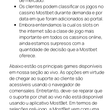
de mercado.
Os clientes podem classificar os jogos no
cassino Mostbet durante demanda e por
data em que foram adicionados ao portal.
Embora entendamos la cual os slots on
the internet são a clase de jogo mais
importante em todos os cassinos online,
ainda estamos surpresos com a
quantidade de decisão que a Mostbet
oferece.
Abaixo estão os principais games disponíveis
em nossa seção ao vivo. As opções em virtude
de chegar ao suporte ao cliente são
acessíveis usando o navegador de
comensales. Entretanto, deve-se reparar que
o suporte por chat ao vivo não está disponível
usando u aplicativo MostBet. Em termos de
seleções pré-jogo, a MostBet vem com uma