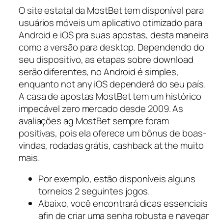
O site estatal da MostBet tem disponível para
usuários móveis um aplicativo otimizado para
Android e iOS pra suas apostas, desta maneira
como a versão para desktop. Dependendo do
seu dispositivo, as etapas sobre download
serão diferentes, no Android é simples,
enquanto not any iOS dependerá do seu país.
A casa de apostas MostBet tem um histórico
impecável zero mercado desde 2009. As
avaliações ag MostBet sempre foram
positivas, pois ela oferece um bônus de boas-
vindas, rodadas grátis, cashback at the muito
mais.
Por exemplo, estão disponíveis alguns
torneios 2 seguintes jogos.
Abaixo, você encontrará dicas essenciais
afin de criar uma senha robusta e navegar