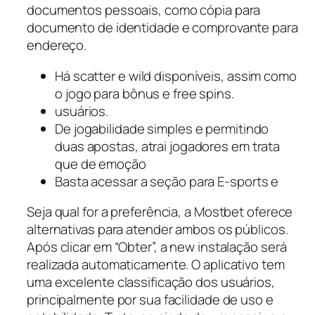
documentos pessoais, como cópia para
documento de identidade e comprovante para
endereço.
Há scatter e wild disponíveis, assim como
o jogo para bônus e free spins.
usuários.
De jogabilidade simples e permitindo
duas apostas, atrai jogadores em trata
que de emoção
Basta acessar a seção para E-sports e
Seja qual for a preferência, a Mostbet oferece
alternativas para atender ambos os públicos.
Após clicar em “Obter”, a new instalação será
realizada automaticamente. O aplicativo tem
uma excelente classificação dos usuários,
principalmente por sua facilidade de uso e