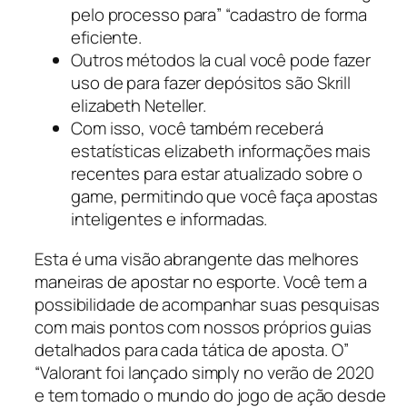
pelo processo para” “cadastro de forma
eficiente.
Outros métodos la cual você pode fazer
uso de para fazer depósitos são Skrill
elizabeth Neteller.
Com isso, você também receberá
estatísticas elizabeth informações mais
recentes para estar atualizado sobre o
game, permitindo que você faça apostas
inteligentes e informadas.
Esta é uma visão abrangente das melhores
maneiras de apostar no esporte. Você tem a
possibilidade de acompanhar suas pesquisas
com mais pontos com nossos próprios guias
detalhados para cada tática de aposta. O”
“Valorant foi lançado simply no verão de 2020
e tem tomado o mundo do jogo de ação desde