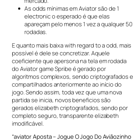
mercado.
As odds mínimas em Aviator são de 1
electronic o esperado é que elas
apareçam pelo menos 1 vez a qualquer 50
rodadas.
E quanto mais baixa with regard to a odd, mais
possível é dele se concretizar. Aquele
coeficiente que apersona na tela em rodada
do Aviator game Spribe é gerado por
algoritmos complexos, sendo criptografados e
compartilhados anteriormente ao início do
jogo. Sendo assim, toda vez que uma nova
partida se inicia, novos beneficios são
gerados elizabeth criptografados, sendo por
completo seguro, transparente elizabeth
imodificável.
“aviator Aposta – Jogue O Jogo Do Aviãozinho