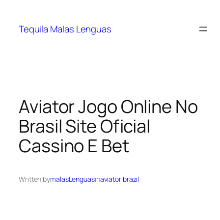
Tequila Malas Lenguas
Aviator Jogo Online No
Brasil Site Oficial
Cassino E Bet
Written by
malasLenguas
in
aviator brazil