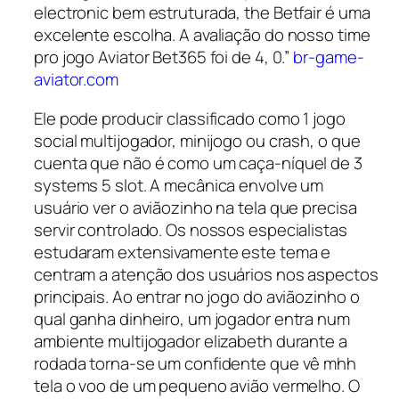
electronic bem estruturada, the Betfair é uma
excelente escolha. A avaliação do nosso time
pro jogo Aviator Bet365 foi de 4, 0.”
br-game-
aviator.com
Ele pode producir classificado como 1 jogo
social multijogador, minijogo ou crash, o que
cuenta que não é como um caça-níquel de 3
systems 5 slot. A mecânica envolve um
usuário ver o aviãozinho na tela que precisa
servir controlado. Os nossos especialistas
estudaram extensivamente este tema e
centram a atenção dos usuários nos aspectos
principais. Ao entrar no jogo do aviãozinho o
qual ganha dinheiro, um jogador entra num
ambiente multijogador elizabeth durante a
rodada torna-se um confidente que vê mhh
tela o voo de um pequeno avião vermelho. O