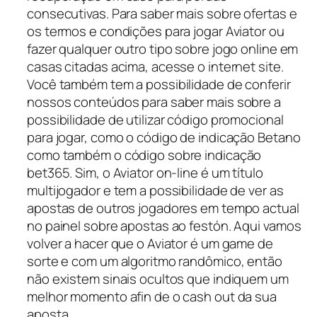
consecutivas. Para saber mais sobre ofertas e
os termos e condições para jogar Aviator ou
fazer qualquer outro tipo sobre jogo online em
casas citadas acima, acesse o internet site.
Você também tem a possibilidade de conferir
nossos conteúdos para saber mais sobre a
possibilidade de utilizar código promocional
para jogar, como o código de indicação Betano
como também o código sobre indicação
bet365. Sim, o Aviator on-line é um título
multijogador e tem a possibilidade de ver as
apostas de outros jogadores em tempo actual
no painel sobre apostas ao festón. Aqui vamos
volver a hacer que o Aviator é um game de
sorte e com um algoritmo randômico, então
não existem sinais ocultos que indiquem um
melhor momento afin de o cash out da sua
aposta.