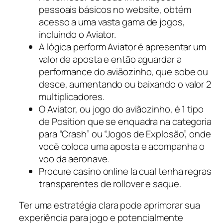
pessoais básicos no website, obtém
acesso a uma vasta gama de jogos,
incluindo o Aviator.
A lógica perform Aviator é apresentar um
valor de aposta e então aguardar a
performance do aviãozinho, que sobe ou
desce, aumentando ou baixando o valor 2
multiplicadores.
O Aviator, ou jogo do aviãozinho, é 1 tipo
de Position que se enquadra na categoria
para “Crash” ou “Jogos de Explosão”, onde
você coloca uma aposta e acompanha o
voo da aeronave.
Procure casino online la cual tenha regras
transparentes de rollover e saque.
Ter uma estratégia clara pode aprimorar sua
experiência para jogo e potencialmente