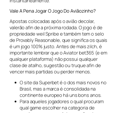
instantaneamente.
Vale A Pena Jogar O Jogo Do Aviãozinho?
Apostas colocadas após o avião decolar,
valerão afin de a próxima rodada. O jogo é de
propriedade weil Spribe e também tem o selo
de Provably Reasonable, que significa os quais
é um jogo 100% justo. Antes de mais zilch, é
importante lembrar que o Aviator bet365 (e em
qualquer plataforma) não possui qualquer
clase de atalho, sugestão ou truque afin de
vencer mais partidas ou perder menos.
O site da Superbet é o dos mais novos no
Brasil, mas a marca é consolidada na
continente europeo há uns bons anos.
Para aqueles jogadores o qual procuram
qual game escolher na categoria de