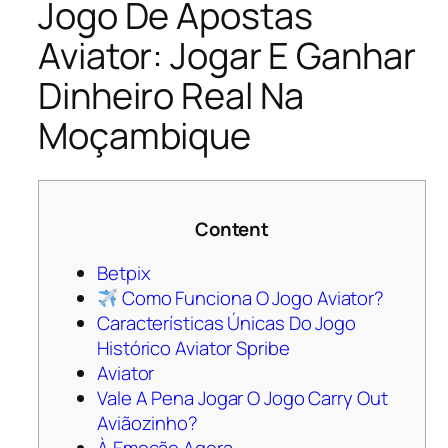
Jogo De Apostas
Aviator: Jogar E Ganhar
Dinheiro Real Na
Moçambique
Content
Betpix
Como Funciona O Jogo Aviator?
Características Únicas Do Jogo
Histórico Aviator Spribe
Aviator
Vale A Pena Jogar O Jogo Carry Out
Aviãozinho?
À Emoção Agora