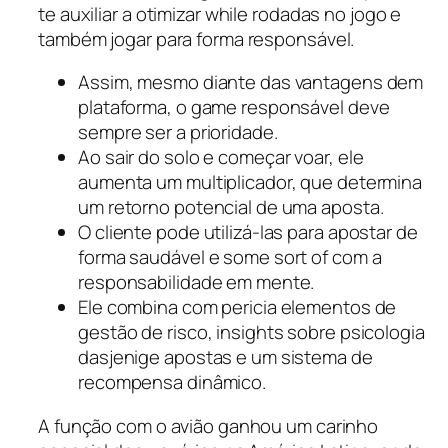
te auxiliar a otimizar while rodadas no jogo e
também jogar para forma responsável.
Assim, mesmo diante das vantagens dem
plataforma, o game responsável deve
sempre ser a prioridade.
Ao sair do solo e começar voar, ele
aumenta um multiplicador, que determina
um retorno potencial de uma aposta.
O cliente pode utilizá-las para apostar de
forma saudável e some sort of com a
responsabilidade em mente.
Ele combina com pericia elementos de
gestão de risco, insights sobre psicologia
dasjenige apostas e um sistema de
recompensa dinâmico.
A função com o avião ganhou um carinho