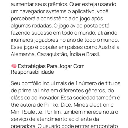
aumentar seus prêmios. Quer esteja usando
um navegador systems o aplicativo, você
perceberá a consistência do jogo após
algumas rodadas. O jogo aviao posta está
fazendo sucesso em todo o mundo, atraindo
inúmeros jogadores no ano de todo o mundo.
Esse jogo é popular em países como Austrália,
Alemanha, Cazaquistão, Índia e Brasil.
Estratégias Para Jogar Com
Responsabilidade
Seu portfólio inclui mais de 1 número de títulos
de primeira linha em diferentes gêneros, do
clássico ao inovador. Essa sociedad também é
the autora de Plinko, Dice, Mines electronic
Mini Roulette. Por fim, também merece nota o
serviço de atendimento ao cliente da
operadora. O usuário pode entrar em contato