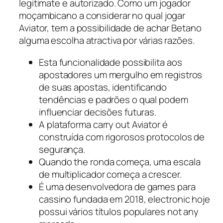
legitimate e autorizado​​. Como um jogador
moçambicano a considerar no qual jogar
Aviator, tem a possibilidade de achar Betano
alguma escolha atractiva por várias razões.
Esta funcionalidade possibilita aos
apostadores um mergulho em registros
de suas apostas, identificando
tendências e padrões o qual podem
influenciar decisões futuras.
A plataforma carry out Aviator é
construída com rigorosos protocolos de
segurança.
Quando the ronda começa, uma escala
de multiplicador começa a crescer.
É uma desenvolvedora de games para
cassino fundada em 2018, electronic hoje
possui vários títulos populares not any