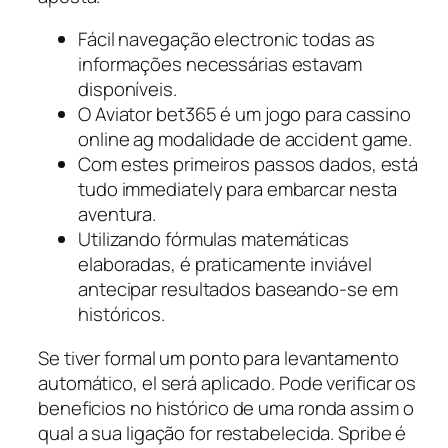
Fácil navegação electronic todas as
informações necessárias estavam
disponíveis.
O Aviator bet365 é um jogo para cassino
online ag modalidade de accident game.
Com estes primeiros passos dados, está
tudo immediately para embarcar nesta
aventura.
Utilizando fórmulas matemáticas
elaboradas, é praticamente inviável
antecipar resultados baseando-se em
históricos.
Se tiver formal um ponto para levantamento
automático, el será aplicado. Pode verificar os
beneficios no histórico de uma ronda assim o
qual a sua ligação for restabelecida. Spribe é