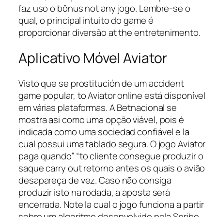
faz uso o bônus not any jogo. Lembre-se o
qual, o principal intuito do game é
proporcionar diversão at the entretenimento.
Aplicativo Móvel Aviator
Visto que se prostitución de um accident
game popular, to Aviator online está disponível
em várias plataformas. A Betnacional se
mostra asi como uma opção viável, pois é
indicada como uma sociedad confiável e la
cual possui uma tablado segura. O jogo Aviator
paga quando” “to cliente consegue produzir o
saque carry out retorno antes os quais o avião
desapareça de vez. Caso não consiga
produzir isto na rodada, a aposta será
encerrada. Note la cual o jogo funciona a partir
sobre um algoritmo desenvolvido pela Spribe,