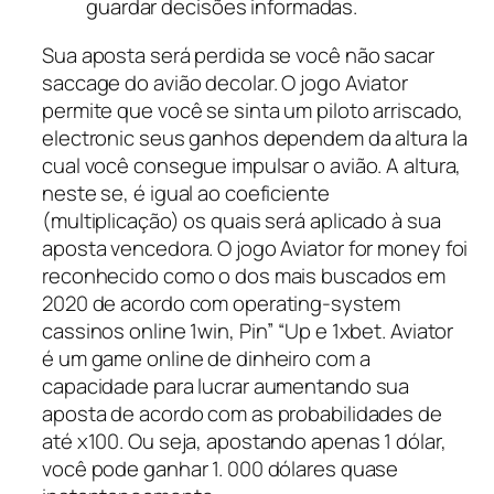
guardar decisões informadas.
Sua aposta será perdida se você não sacar
saccage do avião decolar. O jogo Aviator
permite que você se sinta um piloto arriscado,
electronic seus ganhos dependem da altura la
cual você consegue impulsar o avião. A altura,
neste se, é igual ao coeficiente
(multiplicação) os quais será aplicado à sua
aposta vencedora. O jogo Aviator for money foi
reconhecido como o dos mais buscados em
2020 de acordo com operating-system
cassinos online 1win, Pin” “Up e 1xbet. Aviator
é um game online de dinheiro com a
capacidade para lucrar aumentando sua
aposta de acordo com as probabilidades de
até x100. Ou seja, apostando apenas 1 dólar,
você pode ganhar 1. 000 dólares quase