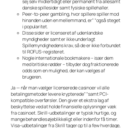
sej selv midlertidigt eller permanent fra allesamt
danske spillesider samt fysiske spillehaller.
Peer-to-peer gambling, hvor spillere spiller mod
hinanden uden en mellemmand, er” “også steget
i popularitet.
Disse sider er licenseret af udenlandske
myndigheder samt er ikke underlagt
Spillemyndighedens krav, så de er ikke forbundet
til ROFUS-registeret.
Nogle internationale bookmakere – især dem
med britiske rødder – tilbyder dog fraktionerede
odds som en mulighed, der kan vælges af
brugeren.
Ja — når man vælger licenserede casinoer vil alle
betalingsmetoder levere krypterede” “samt PCI-
kompatible overførsler. Den giver et ekstra lag af
beskyttelse ved at holde finansielle oplysninger væk
fra casinoet. Skrill-udbetalinger er typisk hurtige, og
mange behandles øjeblikkeligt eller indenfor få timer.
Visa-udbetalinger fra Skrill tager op til a few hverdage,