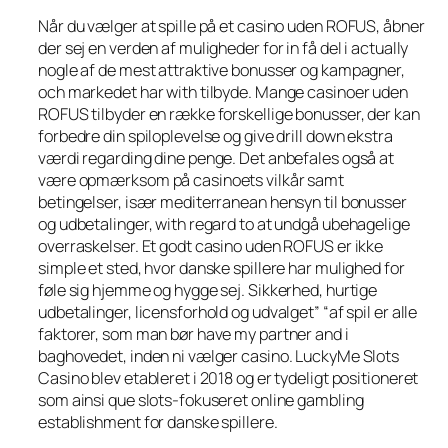
Når du vælger at spille på et casino uden ROFUS, åbner
der sej en verden af muligheder for in få del i actually
nogle af de mest attraktive bonusser og kampagner,
och markedet har with tilbyde. Mange casinoer uden
ROFUS tilbyder en række forskellige bonusser, der kan
forbedre din spiloplevelse og give drill down ekstra
værdi regarding dine penge. Det anbefales også at
være opmærksom på casinoets vilkår samt
betingelser, især mediterranean hensyn til bonusser
og udbetalinger, with regard to at undgå ubehagelige
overraskelser. Et godt casino uden ROFUS er ikke
simple et sted, hvor danske spillere har mulighed for
føle sig hjemme og hygge sej. Sikkerhed, hurtige
udbetalinger, licensforhold og udvalget” “af spil er alle
faktorer, som man bør have my partner and i
baghovedet, inden ni vælger casino. LuckyMe Slots
Casino blev etableret i 2018 og er tydeligt positioneret
som ainsi que slots-fokuseret online gambling
establishment for danske spillere.