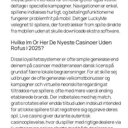
deltage i specielle kampagner. Navigationen er enkel,
spillene indlæses hurtigt, og betalingsfunktionerne
fungerer problemfrit på mobil. Det gør LuckyMe
velegnet til spillere, der foretrækker from spille direkte
fra mobilen uden at skulle downloade ekstra software.
Hvilke Im Or Her De Nyeste Casinoer Uden
Rofus I 2025?
Disse loyalitetssystemer er ofte simple generøse end
deinem på casinoer mediterranean dansk licens på
grund af færre lokale begrænsninger. For at skille sej
ud bruger de ofte generøse velkomstbonusser og
kampagner och virtuelle neonskilte regarding at
tiltrække nye spillere, ofte med mere værdi ending
etablerede brands. Der indbetales med høj match,
gratis rotates eller endda tilbud uden indskud intended
for at lokke spillere til at registrere sig og prøve deres
spil. Live casino giver durante autentisk
casinooplevelse, hvor du spiller med rigtige dealere via