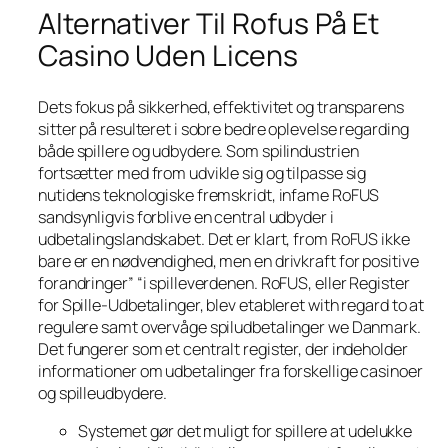
Alternativer Til Rofus På Et
Casino Uden Licens
Dets fokus på sikkerhed, effektivitet og transparens
sitter på resulteret i sobre bedre oplevelse regarding
både spillere og udbydere. Som spilindustrien
fortsætter med from udvikle sig og tilpasse sig
nutidens teknologiske fremskridt, infame RoFUS
sandsynligvis forblive en central udbyder i
udbetalingslandskabet. Det er klart, from RoFUS ikke
bare er en nødvendighed, men en drivkraft for positive
forandringer” “i spilleverdenen. RoFUS, eller Register
for Spille-Udbetalinger, blev etableret with regard to at
regulere samt overvåge spiludbetalinger we Danmark.
Det fungerer som et centralt register, der indeholder
informationer om udbetalinger fra forskellige casinoer
og spilleudbydere.
Systemet gør det muligt for spillere at udelukke