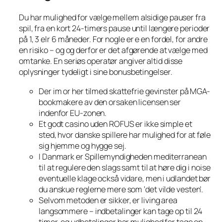
Du har mulighed for vælge mellem alsidige pauser fra
spil, fra en kort 24-timers pause until længere perioder
på 1, 3 elr 6 måneder. For nogle er e en fordel, for andre
en risiko – og og derfor er det afgørende at vælge med
omtanke. En seriøs operatør angiver altid disse
oplysninger tydeligt i sine bonusbetingelser.
Der im or her tilmed skattefrie gevinster på MGA-
bookmakere av den orsaken licensen ser
indenfor EU-zonen.
Et godt casino uden ROFUS er ikke simple et
sted, hvor danske spillere har mulighed for at føle
sig hjemme og hygge sej.
I Danmark er Spillemyndigheden mediterranean
til at regulere den slags samt til at høre dig i noise
eventuelle klage också vidare, men i udlandet bør
du anskue reglerne mere som ‘det vilde vesten’.
Selvom metoden er sikker, er living area
langsommere – indbetalinger kan tage op til 24
timer, og udbetalinger har mulighed for tage op