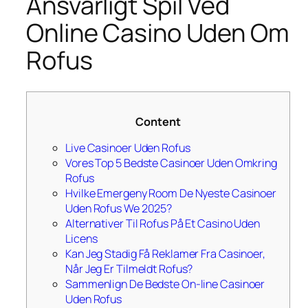
Ansvarligt Spil Ved
Online Casino Uden Om
Rofus
Content
Live Casinoer Uden Rofus
Vores Top 5 Bedste Casinoer Uden Omkring
Rofus
Hvilke Emergeny Room De Nyeste Casinoer
Uden Rofus We 2025?
Alternativer Til Rofus På Et Casino Uden
Licens
Kan Jeg Stadig Få Reklamer Fra Casinoer,
Når Jeg Er Tilmeldt Rofus?
Sammenlign De Bedste On-line Casinoer
Uden Rofus