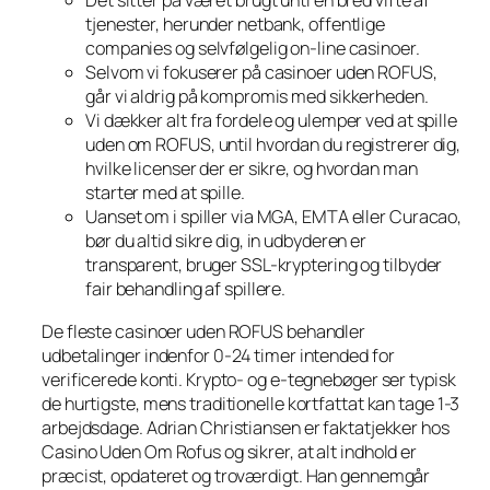
Det sitter på været brugt unti en bred vifte af
tjenester, herunder netbank, offentlige
companies og selvfølgelig on-line casinoer.
Selvom vi fokuserer på casinoer uden ROFUS,
går vi aldrig på kompromis med sikkerheden.
Vi dækker alt fra fordele og ulemper ved at spille
uden om ROFUS, until hvordan du registrerer dig,
hvilke licenser der er sikre, og hvordan man
starter med at spille.
Uanset om i spiller via MGA, EMTA eller Curacao,
bør du altid sikre dig, in udbyderen er
transparent, bruger SSL-kryptering og tilbyder
fair behandling af spillere.
De fleste casinoer uden ROFUS behandler
udbetalinger indenfor 0-24 timer intended for
verificerede konti. Krypto- og e-tegnebøger ser typisk
de hurtigste, mens traditionelle kortfattat kan tage 1-3
arbejdsdage. Adrian Christiansen er faktatjekker hos
Casino Uden Om Rofus og sikrer, at alt indhold er
præcist, opdateret og troværdigt. Han gennemgår