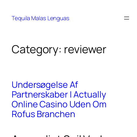
Tequila Malas Lenguas
Category:
reviewer
Undersøgelse Af
Partnerskaber I Actually
Online Casino Uden Om
Rofus Branchen