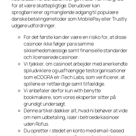
for at være skattepligtige. Derudover kan
sprogbarrierer og manglende adgang til populære
danske betalingsmetoder som MobilePay eller Trustly
udgøre udfordringer.
For det første kan der være en risiko for, at disse
casinoer ikke følger para samme
sikkerhedsmæssige samt finansielle standarder
och licenserede casinoer.
Vi tjekker, om casinoet arbejder med anerkendte
spiludviklere og uafhængige testorganisationer
som eCOGRA elr iTech Labs, som verificerer, at
spillene er retfærdige samt tilfældige.
Vi anbefaler derfor kun with benytte
bookmakere, som vores eksperter sitter på
grundigt undersøgt.
Denne artikel dækker alt, hvad ni behøver at vide
om nem udbetaling, især i betroede kasinoer
uden Rofus.
Du opretter i stedet en konto med email-based