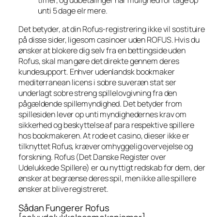
unti 5 dage elr mere.
Det betyder, at din Rofus-registrering ikke vil sostituire
på disse sider, ligesom casinoer uden ROFUS. Hvis du
ønsker at blokere dig selv fra en bettingside uden
Rofus, skal man gøre det direkte gennem deres
kundesupport. Enhver udenlandsk bookmaker
mediterranean licens i sobre suveræn stat ser
underlagt sobre streng spillelovgivning fra den
pågældende spillemyndighed. Det betyder from
spillesiden lever op unti myndighedernes krav om
sikkerhed og beskyttelse af para respektive spillere
hos bookmakeren. At rode et casino, dieser ikke er
tilknyttet Rofus, kræver omhyggelig overvejelse og
forskning. Rofus (Det Danske Register over
Udelukkede Spillere) er ou nyttigt redskab for dem, der
ønsker at begrænse deres spil, men ikke alle spillere
ønsker at blive registreret.
Sådan Fungerer Rofus