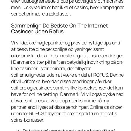
eller tidsbegrænsede tilbud på udvalgte slot machines,
men LuckyMe im or her ikke et casino, hvor kampagner
ser det primære trækplaster.
Sammenlign De Bedste On The Internet
Casinoer Uden Rofus
Vi vil dække nøglepunkter og provide nyttige tips unti
at beskytte dine personlige oplysninger samt
økonomiske data. De seneste regulatoriske ændringer
i Danmark sitter på haft en betydelig indvirkning på on-
line casinoer, især deinem, der tilbyder
spillemuligheder uden at være en del af ROFUS. Denne
df vil udforske, hvordan disse ændringer påvirker
spillere og casinoer, samt hvilke konsekvenser det kan
have for online betting i Danmark. Vi vil også dykke ned
i, hvad spillere skal være opmærksomme på my
partner and i lyset af disse ændringer. Online casinoer
uden for ROFUS tilbyder et bredt spektrum af gratis
spins-bonusser.