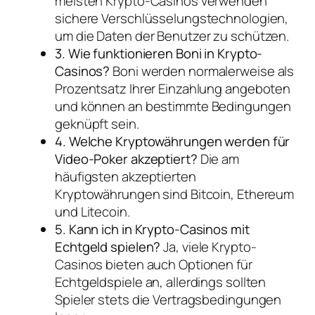
meisten Krypto-Casinos verwenden
sichere Verschlüsselungstechnologien,
um die Daten der Benutzer zu schützen.
3. Wie funktionieren Boni in Krypto-
Casinos?
Boni werden normalerweise als
Prozentsatz Ihrer Einzahlung angeboten
und können an bestimmte Bedingungen
geknüpft sein.
4. Welche Kryptowährungen werden für
Video-Poker akzeptiert?
Die am
häufigsten akzeptierten
Kryptowährungen sind Bitcoin, Ethereum
und Litecoin.
5. Kann ich in Krypto-Casinos mit
Echtgeld spielen?
Ja, viele Krypto-
Casinos bieten auch Optionen für
Echtgeldspiele an, allerdings sollten
Spieler stets die Vertragsbedingungen