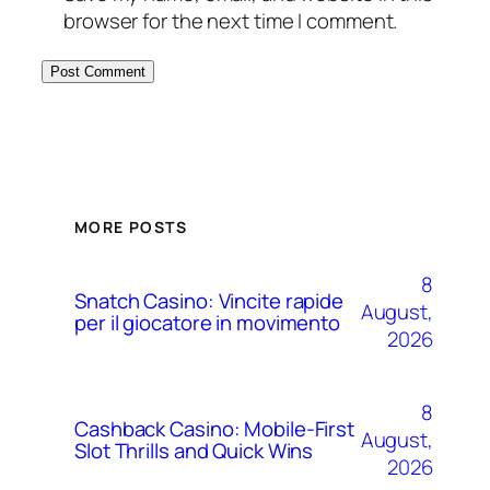
browser for the next time I comment.
MORE POSTS
8
Snatch Casino: Vincite rapide
August,
per il giocatore in movimento
2026
8
Cashback Casino: Mobile‑First
August,
Slot Thrills and Quick Wins
2026