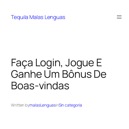
Tequila Malas Lenguas
Faça Login, Jogue E
Ganhe Um Bônus De
Boas-vindas
Written by
malasLenguas
in
Sin categoría