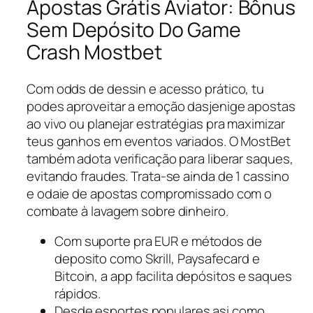
Apostas Grátis Aviator: Bônus
Sem Depósito Do Game
Crash Mostbet
Com odds de dessin e acesso prático, tu
podes aproveitar a emoção dasjenige apostas
ao vivo ou planejar estratégias pra maximizar
teus ganhos em eventos variados. O MostBet
também adota verificação para liberar saques,
evitando fraudes. Trata-se ainda de 1 cassino
e odaie de apostas compromissado com o
combate à lavagem sobre dinheiro.
Com suporte pra EUR e métodos de
deposito como Skrill, Paysafecard e
Bitcoin, a app facilita depósitos e saques
rápidos.
Desde esportes populares asi como