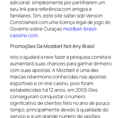
adicional, simplesmente por partilharem um
seu link para referência com amigos e
familiares. Sim, este site safari sob Venson
Constrained com uma licença legal de jogo do
Governo sobre Curaçao
mostbet-brasil-
cassino.com
.
Promoções Da Mostbet Not Any Brasil
Isto o ajudará a new fazer a pesquisa correta e
aumentará suas chances para ganhar dinheiro
com suas apostas. A Mostbet é uma das
marcas néanmoins conhecidas nas apostas
esportivas e on line casino, pois foram
estabelecidas há 12 anos, em 2009. Eles
conseguiram conquistar o número
significativo de clientes fiéis no ano de pouco
tempo, principalmente devido à qualidade do
serviço e a um grande número de opções