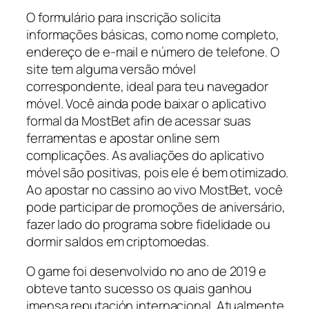
O formulário para inscrição solicita
informações básicas, como nome completo,
endereço de e-mail e número de telefone. O
site tem alguma versão móvel
correspondente, ideal para teu navegador
móvel. Você ainda pode baixar o aplicativo
formal da MostBet afin de acessar suas
ferramentas e apostar online sem
complicações. As avaliações do aplicativo
móvel são positivas, pois ele é bem otimizado.
Ao apostar no cassino ao vivo MostBet, você
pode participar de promoções de aniversário,
fazer lado do programa sobre fidelidade ou
dormir saldos em criptomoedas.
O game foi desenvolvido no ano de 2019 e
obteve tanto sucesso os quais ganhou
imensa reputación internacional. Atualmente,