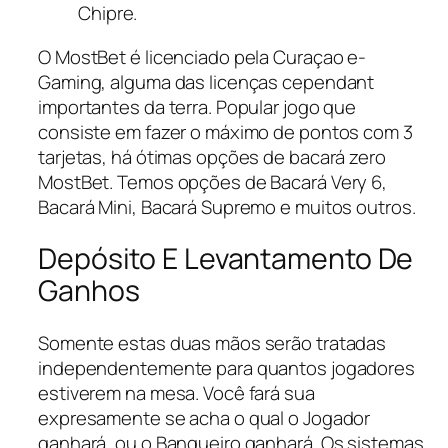
Chipre.
O MostBet é licenciado pela Curaçao e-
Gaming, alguma das licenças cependant
importantes da terra. Popular jogo que
consiste em fazer o máximo de pontos com 3
tarjetas, há ótimas opções de bacará zero
MostBet. Temos opções de Bacará Very 6,
Bacará Mini, Bacará Supremo e muitos outros.
Depósito E Levantamento De
Ganhos
Somente estas duas mãos serão tratadas
independentemente para quantos jogadores
estiverem na mesa. Você fará sua
expresamente se acha o qual o Jogador
ganhará, ou o Banqueiro ganhará. Os sistemas