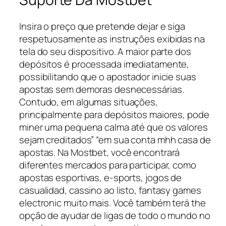
Insira o preço que pretende dejar e siga
respetuosamente as instruções exibidas na
tela do seu dispositivo. A maior parte dos
depósitos é processada imediatamente,
possibilitando que o apostador inicie suas
apostas sem demoras desnecessárias.
Contudo, em algumas situações,
principalmente para depósitos maiores, pode
miner uma pequena calma até que os valores
sejam creditados” “em sua conta mhh casa de
apostas. Na Mostbet, você encontrará
diferentes mercados para participar, como
apostas esportivas, e-sports, jogos de
casualidad, cassino ao listo, fantasy games
electronic muito mais. Você também terá the
opção de ayudar de ligas de todo o mundo no