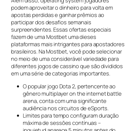
Além disso, operating system jogadores
podem aproveitar o dinheiro para volta em
apostas perdidas e ganhar prêmios ao
participar dos desafios semanais
surpreendentes. Essas ofertas especiais
fazem de uma Mostbet uma dieses
plataformas mais intrigantes para apostadores
brasileiros. Na Mostbet, você pode selecionar
no meio de uma considerável variedade para
diferentes jogos de cassino que são divididos
em uma série de categorias importantes.
O popular jogo Dota 2, pertencente ao
gênero multiplayer on the internet battle
arena, conta com uma significante
audiência nos circuitos de eSports.
Limites para tempo configuram duração
máxima de sessões contínuas –
inquietud aparece 5 minutos antes do