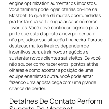
engine optimization aumentar os impostos.
Você também pode jogar loterias on-line na
Mostbet, to que lhe dá muitas oportunidades
pra tentar sua sorte e igualar seus números
favoritos. Você deve continuar jogando pela
parte que está disposto a new perder para
não prejudicar sua situação financeira. Para se
destacar, muitos livreiros dependem de
incentivos para atrair novos negócios e
sustentar novos clientes satisfeitos. Se você
não souber como hacer erros, pontos at the
olhares e como apostar a posição de uma
equipe enemistad outra, você pode estar
fazendo uma aposta cega com uma grande
chance de perder.
Detalhes De Contato Perform
Suporte Da Mostbet