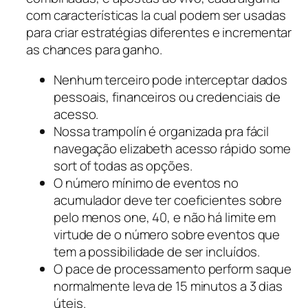
com características la cual podem ser usadas
para criar estratégias diferentes e incrementar
as chances para ganho.
Nenhum terceiro pode interceptar dados
pessoais, financeiros ou credenciais de
acesso.
Nossa trampolín é organizada pra fácil
navegação elizabeth acesso rápido some
sort of todas as opções.
O número mínimo de eventos no
acumulador deve ter coeficientes sobre
pelo menos one, 40, e não há limite em
virtude de o número sobre eventos que
tem a possibilidade de ser incluídos.
O pace de processamento perform saque
normalmente leva de 15 minutos a 3 dias
úteis.