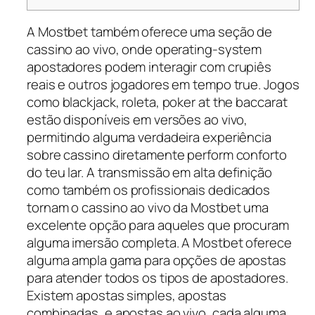
A Mostbet também oferece uma seção de
cassino ao vivo, onde operating-system
apostadores podem interagir com crupiês
reais e outros jogadores em tempo true. Jogos
como blackjack, roleta, poker at the baccarat
estão disponíveis em versões ao vivo,
permitindo alguma verdadeira experiência
sobre cassino diretamente perform conforto
do teu lar. A transmissão em alta definição
como também os profissionais dedicados
tornam o cassino ao vivo da Mostbet uma
excelente opção para aqueles que procuram
alguma imersão completa. A Mostbet oferece
alguma ampla gama para opções de apostas
para atender todos os tipos de apostadores.
Existem apostas simples, apostas
combinadas, e apostas ao vivo, cada alguma