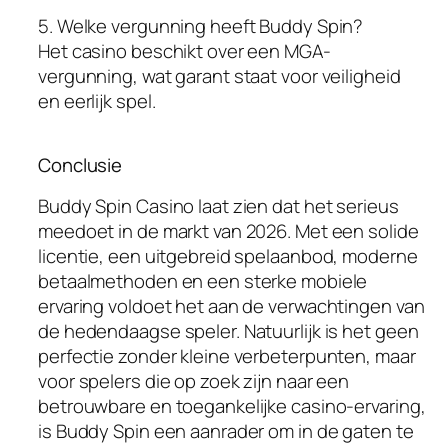
5. Welke vergunning heeft Buddy Spin?
Het casino beschikt over een MGA-
vergunning, wat garant staat voor veiligheid
en eerlijk spel.
Conclusie
Buddy Spin Casino laat zien dat het serieus
meedoet in de markt van 2026. Met een solide
licentie, een uitgebreid spelaanbod, moderne
betaalmethoden en een sterke mobiele
ervaring voldoet het aan de verwachtingen van
de hedendaagse speler. Natuurlijk is het geen
perfectie zonder kleine verbeterpunten, maar
voor spelers die op zoek zijn naar een
betrouwbare en toegankelijke casino-ervaring,
is Buddy Spin een aanrader om in de gaten te