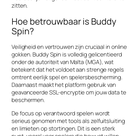
zitten.
Hoe betrouwbaar is Buddy
Spin?
Veiligheid en vertrouwen zijn cruciaal in online
gokken. Buddy Spin is volledig gelicentieerd
onder de autoriteit van Malta (MGA), wat
betekent dat het voldoet aan strenge regels
omtrent eerlijk spel en spelersbescherming.
Daarnaast maakt het platform gebruik van
geavanceerde SSL-encryptie om jouw data te
beschermen.
De focus op verantwoord spelen wordt
serieus genomen met tools als zelfuitsluiting
en limieten op stortingen. Dit is een sterk
punt, vooral voor spelers die bewust willen