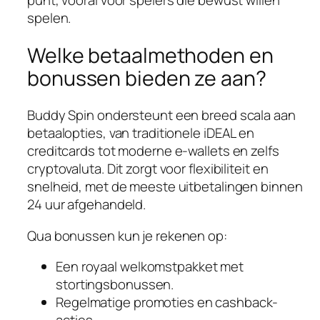
spelen.
Welke betaalmethoden en
bonussen bieden ze aan?
Buddy Spin ondersteunt een breed scala aan
betaalopties, van traditionele iDEAL en
creditcards tot moderne e-wallets en zelfs
cryptovaluta. Dit zorgt voor flexibiliteit en
snelheid, met de meeste uitbetalingen binnen
24 uur afgehandeld.
Qua bonussen kun je rekenen op:
Een royaal welkomstpakket met
stortingsbonussen.
Regelmatige promoties en cashback-