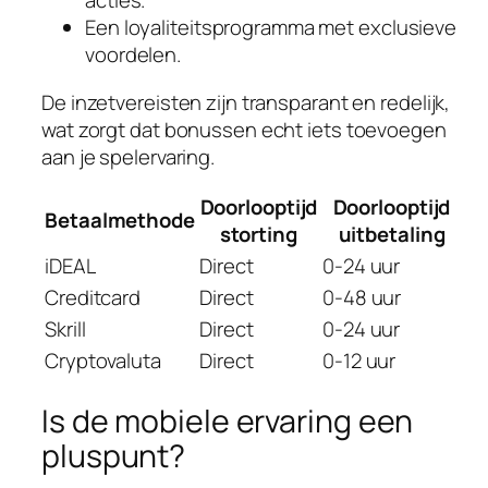
acties.
Een loyaliteitsprogramma met exclusieve
voordelen.
De inzetvereisten zijn transparant en redelijk,
wat zorgt dat bonussen echt iets toevoegen
aan je spelervaring.
Doorlooptijd
Doorlooptijd
Betaalmethode
storting
uitbetaling
iDEAL
Direct
0-24 uur
Creditcard
Direct
0-48 uur
Skrill
Direct
0-24 uur
Cryptovaluta
Direct
0-12 uur
Is de mobiele ervaring een
pluspunt?