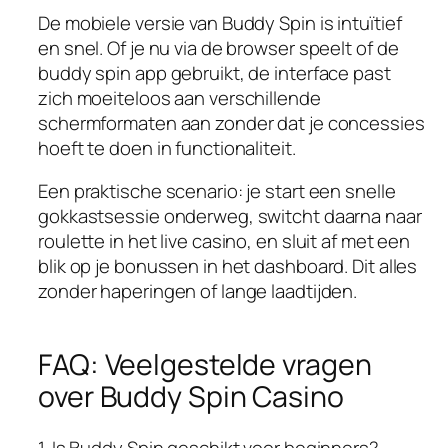
De mobiele versie van Buddy Spin is intuïtief
en snel. Of je nu via de browser speelt of de
buddy spin app gebruikt, de interface past
zich moeiteloos aan verschillende
schermformaten aan zonder dat je concessies
hoeft te doen in functionaliteit.
Een praktische scenario: je start een snelle
gokkastsessie onderweg, switcht daarna naar
roulette in het live casino, en sluit af met een
blik op je bonussen in het dashboard. Dit alles
zonder haperingen of lange laadtijden.
FAQ: Veelgestelde vragen
over Buddy Spin Casino