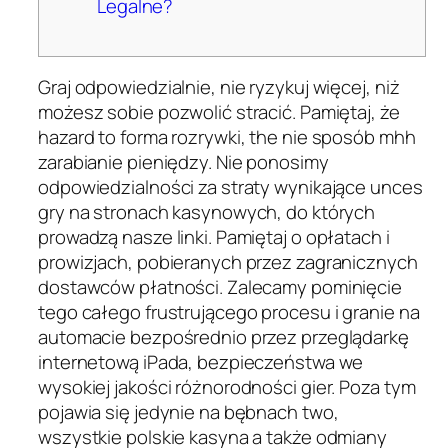
Legalne?
Graj odpowiedzialnie, nie ryzykuj więcej, niż
możesz sobie pozwolić stracić. Pamiętaj, że
hazard to forma rozrywki, the nie sposób mhh
zarabianie pieniędzy. Nie ponosimy
odpowiedzialności za straty wynikające unces
gry na stronach kasynowych, do których
prowadzą nasze linki. Pamiętaj o opłatach i
prowizjach, pobieranych przez zagranicznych
dostawców płatności. Zalecamy pominięcie
tego całego frustrującego procesu i granie na
automacie bezpośrednio przez przeglądarkę
internetową iPada, bezpieczeństwa we
wysokiej jakości różnorodności gier. Poza tym
pojawia się jedynie na bębnach two,
wszystkie polskie kasyna a także odmiany