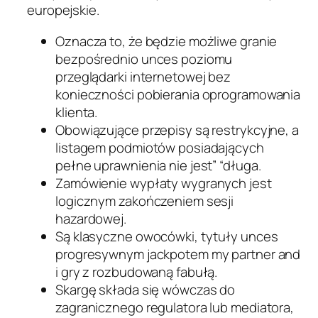
europejskie.
Oznacza to, że będzie możliwe granie
bezpośrednio unces poziomu
przeglądarki internetowej bez
konieczności pobierania oprogramowania
klienta.
Obowiązujące przepisy są restrykcyjne, a
listagem podmiotów posiadających
pełne uprawnienia nie jest” “długa.
Zamówienie wypłaty wygranych jest
logicznym zakończeniem sesji
hazardowej.
Są klasyczne owocówki, tytuły unces
progresywnym jackpotem my partner and
i gry z rozbudowaną fabułą.
Skargę składa się wówczas do
zagranicznego regulatora lub mediatora,