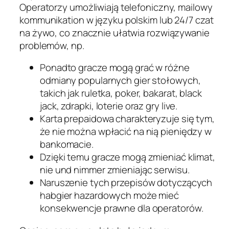
Operatorzy umożliwiają telefoniczny, mailowy
kommunikation w języku polskim lub 24/7 czat
na żywo, co znacznie ułatwia rozwiązywanie
problemów, np.
Ponadto gracze mogą grać w różne
odmiany popularnych gier stołowych,
takich jak ruletka, poker, bakarat, black
jack, zdrapki, loterie oraz gry live.
Karta prepaidowa charakteryzuje się tym,
że nie można wpłacić na nią pieniędzy w
bankomacie.
Dzięki temu gracze mogą zmieniać klimat,
nie und nimmer zmieniając serwisu.
Naruszenie tych przepisów dotyczących
habgier hazardowych może mieć
konsekwencje prawne dla operatorów.