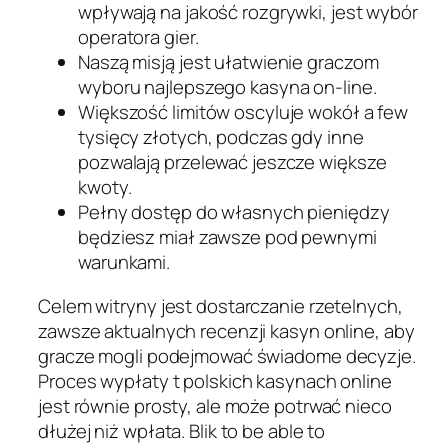
wpływają na jakość rozgrywki, jest wybór
operatora gier.
Naszą misją jest ułatwienie graczom
wyboru najlepszego kasyna on-line.
Większość limitów oscyluje wokół a few
tysięcy złotych, podczas gdy inne
pozwalają przelewać jeszcze większe
kwoty.
Pełny dostęp do własnych pieniędzy
będziesz miał zawsze pod pewnymi
warunkami.
Celem witryny jest dostarczanie rzetelnych,
zawsze aktualnych recenzji kasyn online, aby
gracze mogli podejmować świadome decyzje.
Proces wypłaty t polskich kasynach online
jest równie prosty, ale może potrwać nieco
dłużej niż wpłata. Blik to be able to