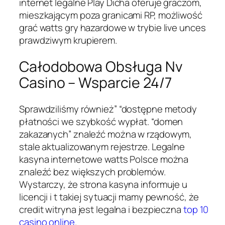
internet legalne Play Dicha oferuje graczom,
mieszkającym poza granicami RP, możliwość
grać watts gry hazardowe w trybie live unces
prawdziwym krupierem.
Całodobowa Obsługa Nv
Casino – Wsparcie 24/7
Sprawdziliśmy również” “dostępne metody
płatności we szybkość wypłat. “domen
zakazanych” znaleźć można w rządowym,
stale aktualizowanym rejestrze. Legalne
kasyna internetowe watts Polsce można
znaleźć bez większych problemów.
Wystarczy, że strona kasyna informuje u
licencji i t takiej sytuacji mamy pewność, że
credit witryna jest legalna i bezpieczna
top 10
casino online
.