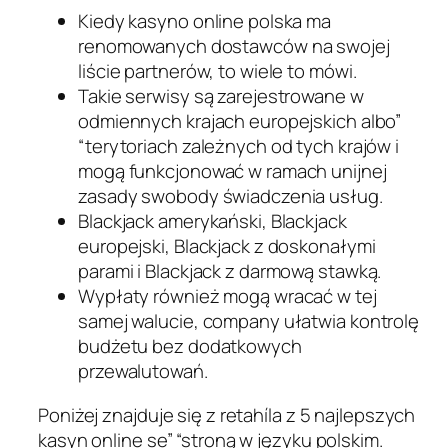
Kiedy kasyno online polska ma
renomowanych dostawców na swojej
liście partnerów, to wiele to mówi.
Takie serwisy są zarejestrowane w
odmiennych krajach europejskich albo”
“terytoriach zależnych od tych krajów i
mogą funkcjonować w ramach unijnej
zasady swobody świadczenia usług.
Blackjack amerykański, Blackjack
europejski, Blackjack z doskonałymi
parami i Blackjack z darmową stawką.
Wypłaty również mogą wracać w tej
samej walucie, company ułatwia kontrolę
budżetu bez dodatkowych
przewalutowań.
Poniżej znajduje się z retahíla z 5 najlepszych
kasyn online se” “stroną w języku polskim.