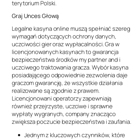
terytorium Polski.
Graj Unces Głową
Legalne kasyna online muszą spełniać szereg
wymagań dotyczących ochrony danych,
uczciwości gier oraz wypłacalności. Gra w
licencjonowanych kasynach to gwarancja
bezpieczeństwa środków my partner and i
uczciwego traktowania gracza. Wybór kasyna
posiadającego odpowiednie zezwolenia daje
graczom gwarancję, że wszystkie działania
realizowane są zgodnie z prawem.
Licencjonowani operatorzy zapewniają
również przejrzyste, uczciwe i sprawne
wypłaty wygranych, company znacząco
zwiększa poczucie bezpieczeństwa i zaufania.
Jednym z kluczowych czynników, które