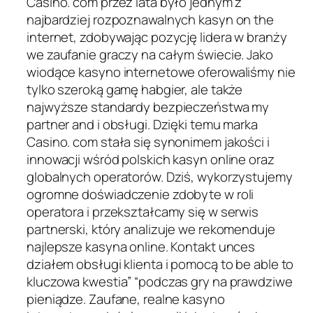
Casino. com przez lata było jednym z
najbardziej rozpoznawalnych kasyn on the
internet, zdobywając pozycję lidera w branży
we zaufanie graczy na całym świecie. Jako
wiodące kasyno internetowe oferowaliśmy nie
tylko szeroką gamę habgier, ale także
najwyższe standardy bezpieczeństwa my
partner and i obsługi. Dzięki temu marka
Casino. com stała się synonimem jakości i
innowacji wśród polskich kasyn online oraz
globalnych operatorów. Dziś, wykorzystujemy
ogromne doświadczenie zdobyte w roli
operatora i przekształcamy się w serwis
partnerski, który analizuje we rekomenduje
najlepsze kasyna online. Kontakt unces
działem obsługi klienta i pomocą to be able to
kluczowa kwestia” “podczas gry na prawdziwe
pieniądze. Zaufane, realne kasyno