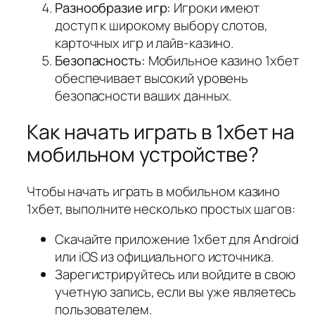
Разнообразие игр:
Игроки имеют
доступ к широкому выбору слотов,
карточных игр и лайв-казино.
Безопасность:
Мобильное казино 1хбет
обеспечивает высокий уровень
безопасности ваших данных.
Как начать играть в 1хбет на
мобильном устройстве?
Чтобы начать играть в мобильном казино
1хбет, выполните несколько простых шагов:
Скачайте приложение 1хбет для Android
или iOS из официального источника.
Зарегистрируйтесь или войдите в свою
учетную запись, если вы уже являетесь
пользователем.