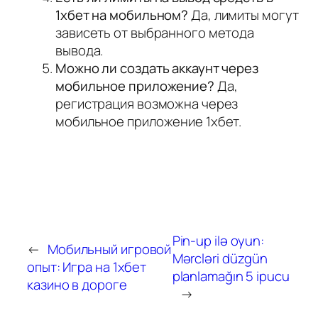
1хбет на мобильном?
Да, лимиты могут
зависеть от выбранного метода
вывода.
Можно ли создать аккаунт через
мобильное приложение?
Да,
регистрация возможна через
мобильное приложение 1хбет.
Pin-up ilə oyun:
←
Мобильный игровой
Mərcləri düzgün
опыт: Игра на 1хбет
planlamağın 5 ipucu
казино в дороге
→