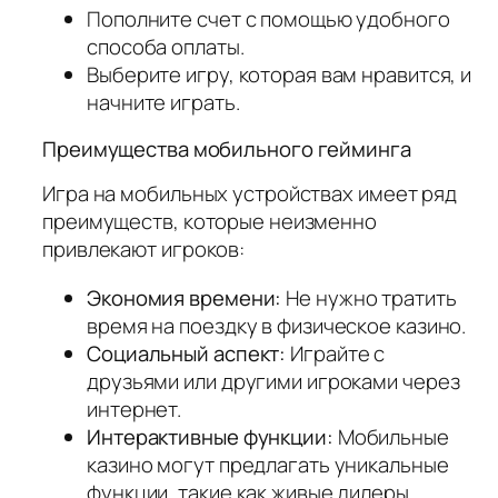
Пополните счет с помощью удобного
способа оплаты.
Выберите игру, которая вам нравится, и
начните играть.
Преимущества мобильного гейминга
Игра на мобильных устройствах имеет ряд
преимуществ, которые неизменно
привлекают игроков:
Экономия времени:
Не нужно тратить
время на поездку в физическое казино.
Социальный аспект:
Играйте с
друзьями или другими игроками через
интернет.
Интерактивные функции:
Мобильные
казино могут предлагать уникальные
функции, такие как живые дилеры.