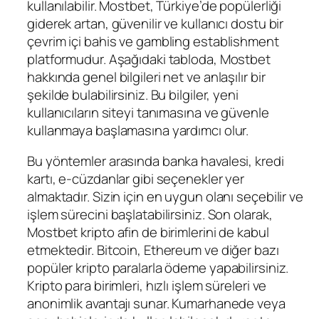
kullanılabilir. Mostbet, Türkiye’de popülerliği
giderek artan, güvenilir ve kullanıcı dostu bir
çevrim içi bahis ve gambling establishment
platformudur. Aşağıdaki tabloda, Mostbet
hakkında genel bilgileri net ve anlaşılır bir
şekilde bulabilirsiniz. Bu bilgiler, yeni
kullanıcıların siteyi tanımasına ve güvenle
kullanmaya başlamasına yardımcı olur.
Bu yöntemler arasında banka havalesi, kredi
kartı, e-cüzdanlar gibi seçenekler yer
almaktadır. Sizin için en uygun olanı seçebilir ve
işlem sürecini başlatabilirsiniz. Son olarak,
Mostbet kripto afin de birimlerini de kabul
etmektedir. Bitcoin, Ethereum ve diğer bazı
popüler kripto paralarla ödeme yapabilirsiniz.
Kripto para birimleri, hızlı işlem süreleri ve
anonimlik avantajı sunar. Kumarhanede veya