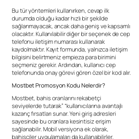
Bu tür yöntemleri kullanırken, cevap ilk
durumda olduğu kadar hızlı bir şekilde
sağlanmayacak, ancak daha geniş ve kapsamlı
olacaktır. Kullanılabilir diğer bir seçenek de cep
telefonu iletişim numarası kullanarak
kaydolmaktır. Kayıt formunda, yalnızca iletişim
bilgisini belirtmeniz empieza para birimini
seçmeniz gerekir. Ardından, kullanıcı cep
telefonunda onay görevi gören özel bir kod alır.
Mostbet Promosyon Kodu Nelerdir?
Mostbet, bahis oranlarını rekabetçi
seviyelerde tutarak” “kullanıcılarına avantajlı
kazanç fırsatları sunar. Yeni giriş adresleri
sayesinde bu oranlara kesintisiz erişim
sağlanabilir. Mobil versiyona ek olarak,
bahisçiler uygulamaları da kullanabilirler.