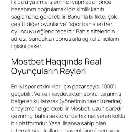
İlk para yatırma işleminizi yapmadan önce,
hesabınızı doğrulamak için kimlik kanıtı
sağlamanız gerekebilir. Bununla birlikte, çok
çeşitli diğer oyunlar ve” “spor bahisleri her
oyuncuyu eğlendirecektir. Bahis sitelerinin
adresi, sundukları bonuslarla ag kullanıcıların
ilgisini çeker.
Mostbet Haqqında Real
Oyunçuların Rəyləri
En iyi spor etkinlikleri için pazar sayısı 1000’i
geçebilir. Verileri kaydettikten sonra, taranmış
belgeleri kullanarak (yönetimin talebi üzerine)
onaylamanız gerekebilir. Mosbet, uzun süredir
çevrim içi bahis sektöründe hizmet veren köklü
bir platformdur. Yasal lisansa sahip olan
internet site, kullanıcı güvenliğine önem verir