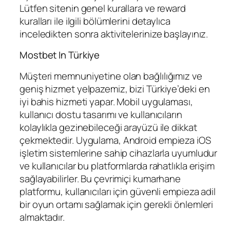
Lütfen sitenin genel kurallara ve reward
kuralları ile ilgili bölümlerini detaylıca
inceledikten sonra aktivitelerinize başlayınız.
Mostbet In Türkiye
Müşteri memnuniyetine olan bağlılığımız ve
geniş hizmet yelpazemiz, bizi Türkiye’deki en
iyi bahis hizmeti yapar. Mobil uygulaması,
kullanıcı dostu tasarımı ve kullanıcıların
kolaylıkla gezinebileceği arayüzü ile dikkat
çekmektedir. Uygulama, Android empieza iOS
işletim sistemlerine sahip cihazlarla uyumludur
ve kullanıcılar bu platformlarda rahatlıkla erişim
sağlayabilirler. Bu çevrimiçi kumarhane
platformu, kullanıcıları için güvenli empieza adil
bir oyun ortamı sağlamak için gerekli önlemleri
almaktadır.