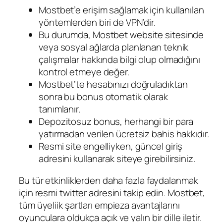
Mostbet’e erişim sağlamak için kullanılan
yöntemlerden biri de VPN’dir.
Bu durumda, Mostbet website sitesinde
veya sosyal ağlarda planlanan teknik
çalışmalar hakkında bilgi olup olmadığını
kontrol etmeye değer.
Mostbet’te hesabınızı doğruladıktan
sonra bu bonus otomatik olarak
tanımlanır.
Depozitosuz bonus, herhangi bir para
yatırmadan verilen ücretsiz bahis hakkıdır.
Resmi site engelliyken, güncel giriş
adresini kullanarak siteye girebilirsiniz.
Bu tür etkinliklerden daha fazla faydalanmak
için resmi twitter adresini takip edin. Mostbet,
tüm üyeliik şartları empieza avantajlarını
oyunculara oldukça açık ve yalın bir dille iletir.