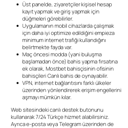
Üst panelde, ziyaretçiler kişisel hesap
kayıt yapmak ve giriş yapmak için
düğmeleri görebilirler.
Uygulamanın mobil cihazlarda çalışmak
için daha iyi optimize edildiğini empieza
minimum internet trafiği kullandığını
belirtmekte fayda var.
Maç öncesi modda (yani buluşma
başlamadan önce) bahis yapma fırsatına
ek olarak, Mostbet bahisçisinin ofisinin
bahisçileri Canlı bahis de oynayabilir.
VPN, internet bağlantısını farklı ülkeler
üzerinden yönlendirerek erişim engellerini
aşmayı mümkün kılar.
Web sitesindeki canlı destek butonunu
kullanarak 7/24 Türkçe hizmet alabilirsiniz.
Ayrıca e-posta veya Telegram üzerinden de