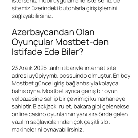
İsterseniz mobil uygulama ile isterseniz de
sitemiz üzerindeki butonlarla giriş işlemini
sağlayabilirsiniz.
Azərbaycandan Olan
Oyunçular Mostbet-dən
Istifadə Edə Bilər?
23 Aralık 2025 tarihi itibariyle internet site
adresi uy0piyymb. possuindo olmuştur. En boy
Mostbet güncel giriş bağlantısıyla kolayca
bahis oyna. Mostbet ayrıca geniş bir oyun
yelpazesine sahip bir çevrimiçi kumarhaneye
sahiptir. Blackjack, rulet, bakara gibi geleneksel
online casino oyunlarının yanı sıra önde gelen
yazılım sağlayıcılarından çok çeşitli slot
makinelerini oynayabilirsiniz.