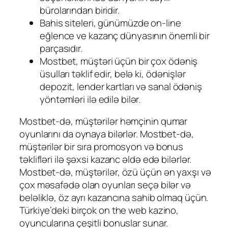
bürolarından biridir.
Bahis siteleri, günümüzde on-line
eğlence ve kazanç dünyasının önemli bir
parçasıdır.
Mostbet, müştəri üçün bir çox ödəniş
üsulları təklif edir, belə ki, ödənişlər
depozit, lender kartları və sanal ödəniş
yöntəmləri ilə edilə bilər.
Mostbet-də, müştərilər həmçinin qumar
oyunlarını da oynaya bilərlər. Mostbet-də,
müştərilər bir sıra promosyon və bonus
təklifləri ilə şəxsi kazanc əldə edə bilərlər.
Mostbet-də, müştərilər, özü üçün ən yaxşı və
çox məsafədə olan oyunları seçə bilər və
beləliklə, öz ayrı kazancına sahib olmaq üçün.
Türkiye’deki birçok on the web kazino,
oyuncularına çeşitli bonuslar sunar.