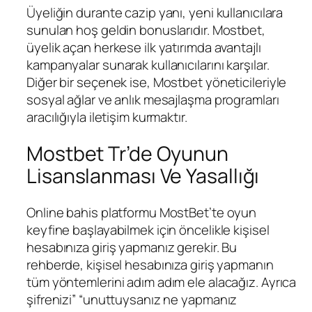
Üyeliğin durante cazip yanı, yeni kullanıcılara
sunulan hoş geldin bonuslarıdır. Mostbet,
üyelik açan herkese ilk yatırımda avantajlı
kampanyalar sunarak kullanıcılarını karşılar.
Diğer bir seçenek ise, Mostbet yöneticileriyle
sosyal ağlar ve anlık mesajlaşma programları
aracılığıyla iletişim kurmaktır.
Mostbet Tr’de Oyunun
Lisanslanması Ve Yasallığı
Online bahis platformu MostBet’te oyun
keyfine başlayabilmek için öncelikle kişisel
hesabınıza giriş yapmanız gerekir. Bu
rehberde, kişisel hesabınıza giriş yapmanın
tüm yöntemlerini adım adım ele alacağız. Ayrıca
şifrenizi” “unuttuysanız ne yapmanız