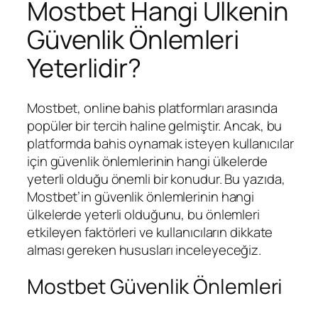
Mostbet Hangi Ülkenin
Güvenlik Önlemleri
Yeterlidir?
Mostbet, online bahis platformları arasında
popüler bir tercih haline gelmiştir. Ancak, bu
platformda bahis oynamak isteyen kullanıcılar
için güvenlik önlemlerinin hangi ülkelerde
yeterli olduğu önemli bir konudur. Bu yazıda,
Mostbet’in güvenlik önlemlerinin hangi
ülkelerde yeterli olduğunu, bu önlemleri
etkileyen faktörleri ve kullanıcıların dikkate
alması gereken hususları inceleyeceğiz.
Mostbet Güvenlik Önlemleri