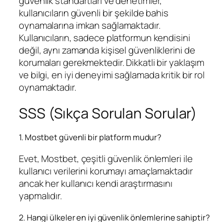
güvenlik standartları ve denetimler,
kullanıcıların güvenli bir şekilde bahis
oynamalarına imkan sağlamaktadır.
Kullanıcıların, sadece platformun kendisini
değil, aynı zamanda kişisel güvenliklerini de
korumaları gerekmektedir. Dikkatli bir yaklaşım
ve bilgi, en iyi deneyimi sağlamada kritik bir rol
oynamaktadır.
SSS (Sıkça Sorulan Sorular)
1. Mostbet güvenli bir platform mudur?
Evet, Mostbet, çeşitli güvenlik önlemleri ile
kullanıcı verilerini korumayı amaçlamaktadır
ancak her kullanıcı kendi araştırmasını
yapmalıdır.
2. Hangi ülkeler en iyi güvenlik önlemlerine sahiptir?