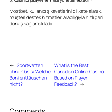
5. Kullanıcı şikayetleri nasıl yönetilmektedir?
Mostbet, kullanıcı şikayetlerini dikkate alarak,
müşteri destek hizmetleri aracılığıyla hızlı geri
dönüş sağlamaktadır.
←
Sportwetten
What is the Best
ohne Oasis: Welche
Canadian Online Casino
Boni enttäuschen
Based on Player
nicht?
Feedback?
→
Comments