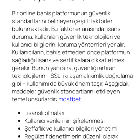
Bir online bahis platformunun güvenlik
standartlarını belirleyen çeşitli faktörler
bulunmaktadır. Bu faktörler arasında lisans
durumu, kullanılan güvenlik teknolojileri ve
kullanıcı bilgilerini koruma yöntemleri yer alır.
Kullanıcıların, bahis etmeden önce platformun
sağladığı lisans ve sertifikalara dikkat etmesi
gerekir. Bunun yanı sıra, güvenliği artıran
teknolojilerin – SSL, iki aşamalı kimlik doğrulama
gibi – kullanımı da büyük önem taşır. Aşağıdaki
maddeler güvenlik standartlarını etkileyen
temel unsurlardır:
mostbet
Lisanslı olmaları
Kullanıcı verilerinin şifrelenmesi
Şeffaflık ve kullanıcı bilgileri yönetimi
Regülatif denetimlerin düzenli olarak