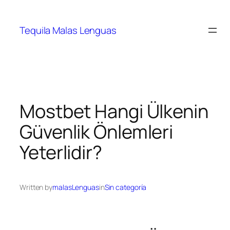
Tequila Malas Lenguas
Mostbet Hangi Ülkenin
Güvenlik Önlemleri
Yeterlidir?
Written by
malasLenguas
in
Sin categoría