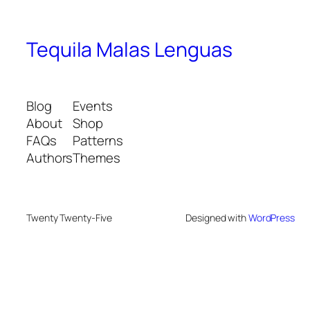
Tequila Malas Lenguas
Blog
Events
About
Shop
FAQs
Patterns
Authors
Themes
Twenty Twenty-Five
Designed with
WordPress