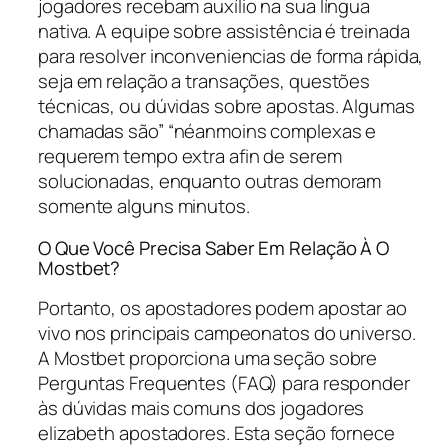
jogadores recebam auxílio na sua língua
nativa. A equipe sobre assistência é treinada
para resolver inconveniencias de forma rápida,
seja em relação a transações, questões
técnicas, ou dúvidas sobre apostas. Algumas
chamadas são” “néanmoins complexas e
requerem tempo extra afin de serem
solucionadas, enquanto outras demoram
somente alguns minutos.
O Que Você Precisa Saber Em Relação À O
Mostbet?
Portanto, os apostadores podem apostar ao
vivo nos principais campeonatos do universo.
A Mostbet proporciona uma seção sobre
Perguntas Frequentes (FAQ) para responder
às dúvidas mais comuns dos jogadores
elizabeth apostadores. Esta seção fornece