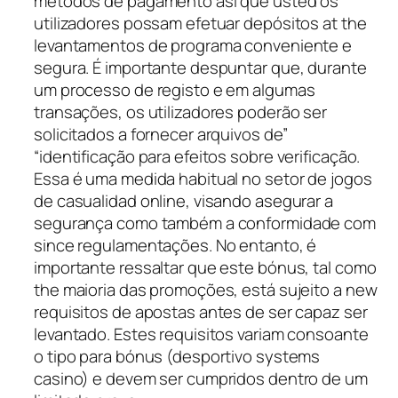
métodos de pagamento así que usted os
utilizadores possam efetuar depósitos at the
levantamentos de programa conveniente e
segura. É importante despuntar que, durante
um processo de registo e em algumas
transações, os utilizadores poderão ser
solicitados a fornecer arquivos de”
“identificação para efeitos sobre verificação.
Essa é uma medida habitual no setor de jogos
de casualidad online, visando asegurar a
segurança como também a conformidade com
since regulamentações. No entanto, é
importante ressaltar que este bónus, tal como
the maioria das promoções, está sujeito a new
requisitos de apostas antes de ser capaz ser
levantado. Estes requisitos variam consoante
o tipo para bónus (desportivo systems
casino) e devem ser cumpridos dentro de um