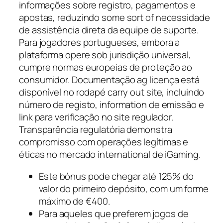
informações sobre registro, pagamentos e
apostas, reduzindo some sort of necessidade
de assistência direta da equipe de suporte.
Para jogadores portugueses, embora a
plataforma opere sob jurisdição universal,
cumpre normas europeias de proteção ao
consumidor. Documentação ag licença está
disponível no rodapé carry out site, incluindo
número de registo, information de emissão e
link para verificação no site regulador.
Transparência regulatória demonstra
compromisso com operações legítimas e
éticas no mercado international de iGaming.
Este bónus pode chegar até 125% do
valor do primeiro depósito, com um forme
máximo de €400.
Para aqueles que preferem jogos de