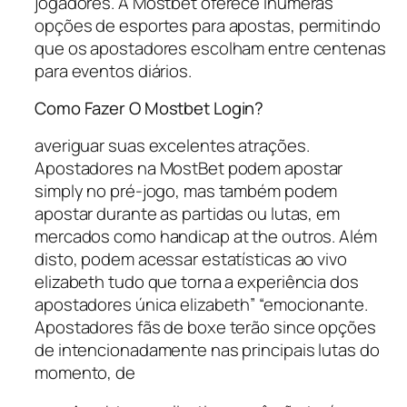
jogadores. A Mostbet oferece inúmeras
opções de esportes para apostas, permitindo
que os apostadores escolham entre centenas
para eventos diários.
Como Fazer O Mostbet Login?
averiguar suas excelentes atrações.
Apostadores na MostBet podem apostar
simply no pré-jogo, mas também podem
apostar durante as partidas ou lutas, em
mercados como handicap at the outros. Além
disto, podem acessar estatísticas ao vivo
elizabeth tudo que torna a experiência dos
apostadores única elizabeth” “emocionante.
Apostadores fãs de boxe terão since opções
de intencionadamente nas principais lutas do
momento, de