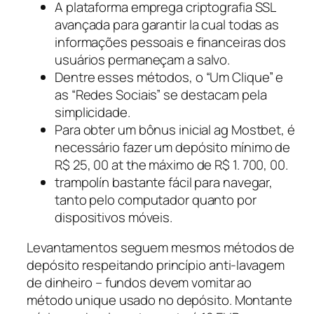
A plataforma emprega criptografia SSL
avançada para garantir la cual todas as
informações pessoais e financeiras dos
usuários permaneçam a salvo.
Dentre esses métodos, o “Um Clique” e
as “Redes Sociais” se destacam pela
simplicidade.
Para obter um bônus inicial ag Mostbet, é
necessário fazer um depósito mínimo de
R$ 25, 00 at the máximo de R$ 1. 700, 00.
trampolín bastante fácil para navegar,
tanto pelo computador quanto por
dispositivos móveis.
Levantamentos seguem mesmos métodos de
depósito respeitando princípio anti-lavagem
de dinheiro – fundos devem vomitar ao
método unique usado no depósito. Montante