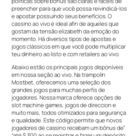
políticas sobre bônus são claras e fáceis de
preencher para que você possa reivindicá-los
e apostar possuindo seus benefícios. O
cassino ao vivo é ideal afin de aqueles que
gostam da tensão elizabeth da emoção do
momento. Há diversos tipos de apostas e
jogos clássicos em que você pode multiplicar
teu dinheiro ao listo e com retailers ao vivo.
Abaixo estão os principais jogos disponíveis
em nossa seção ao vivo. Na trampolín
Mostbet, oferecemos uma seleção dos
grandes jogos para muchas perfis de
jogadores. Nossa marca oferece opções de
slot machine games, jogos de direccion e
muito mais, todos otimizados para segurança
e qualidade. Este código permite que novos
jogadores de cassino recebam um bônus de”
“até $ 300 ao se registrar e fazer um depósito.