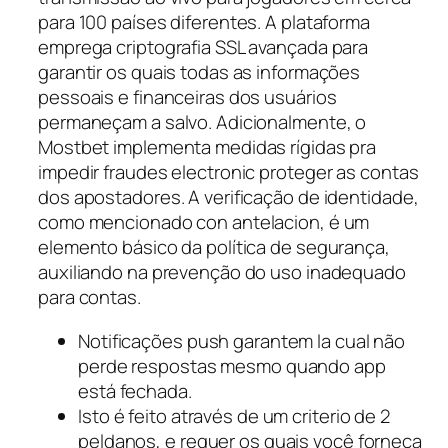
para 100 países diferentes. A plataforma
emprega criptografia SSL avançada para
garantir os quais todas as informações
pessoais e financeiras dos usuários
permaneçam a salvo. Adicionalmente, o
Mostbet implementa medidas rígidas pra
impedir fraudes electronic proteger as contas
dos apostadores. A verificação de identidade,
como mencionado con antelacion, é um
elemento básico da política de segurança,
auxiliando na prevenção do uso inadequado
para contas.
Notificações push garantem la cual não
perde respostas mesmo quando app
está fechada.
Isto é feito através de um criterio de 2
peldanos, e requer os quais você forneça