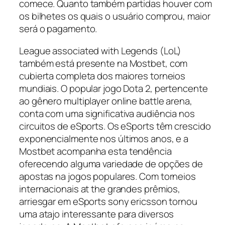
comece. Quanto também partidas houver com
os bilhetes os quais o usuário comprou, maior
será o pagamento.
League associated with Legends (LoL)
também está presente na Mostbet, com
cubierta completa dos maiores torneios
mundiais. O popular jogo Dota 2, pertencente
ao gênero multiplayer online battle arena,
conta com uma significativa audiência nos
circuitos de eSports. Os eSports têm crescido
exponencialmente nos últimos anos, e a
Mostbet acompanha esta tendência
oferecendo alguma variedade de opções de
apostas na jogos populares. Com torneios
internacionais at the grandes prêmios,
arriesgar em eSports sony ericsson tornou
uma atajo interessante para diversos