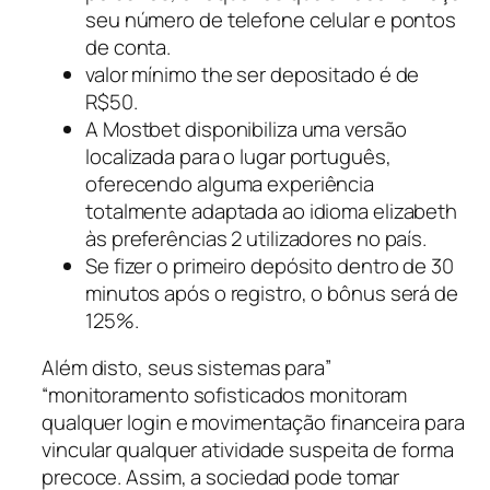
seu número de telefone celular e pontos
de conta.
valor mínimo the ser depositado é de
R$50.
A Mostbet disponibiliza uma versão
localizada para o lugar português,
oferecendo alguma experiência
totalmente adaptada ao idioma elizabeth
às preferências 2 utilizadores no país.
Se fizer o primeiro depósito dentro de 30
minutos após o registro, o bônus será de
125%.
Além disto, seus sistemas para”
“monitoramento sofisticados monitoram
qualquer login e movimentação financeira para
vincular qualquer atividade suspeita de forma
precoce. Assim, a sociedad pode tomar