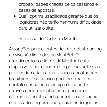
probabilidades criadas pelos cassinos e
casas de apostas.
Sua” “óptima usabilidade garante que os
jogadores não terão nenhuma dificuldade
para utilizar o site.
Processo de Cadastro Mostbet.
As opções para eventos de internet streaming
ao vivo são limitadas na MostBet. O
atendimento ao cliente da Mostbet está
disponível vinte e quatro hrs por dia, sete dias
por hebdómada, para auxiliar os apostadores
brasileiros. Os usuários podem entrar em
contato possuindo a equipe de suporte
através perform chat ao listo, por correio
eletrônico, ou até ainda por telefone. O apoio
é prestado em português, garantindo que os