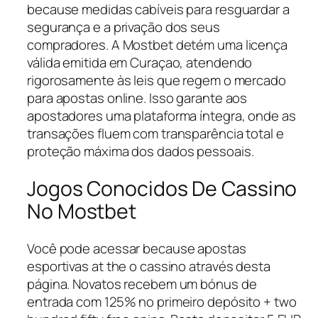
because medidas cabíveis para resguardar a
segurança e a privação dos seus
compradores. A Mostbet detém uma licença
válida emitida em Curaçao, atendendo
rigorosamente às leis que regem o mercado
para apostas online. Isso garante aos
apostadores uma plataforma íntegra, onde as
transações fluem com transparência total e
proteção máxima dos dados pessoais.
Jogos Conocidos De Cassino
No Mostbet
Você pode acessar because apostas
esportivas at the o cassino através desta
página. Novatos recebem um bónus de
entrada com 125% no primeiro depósito + two