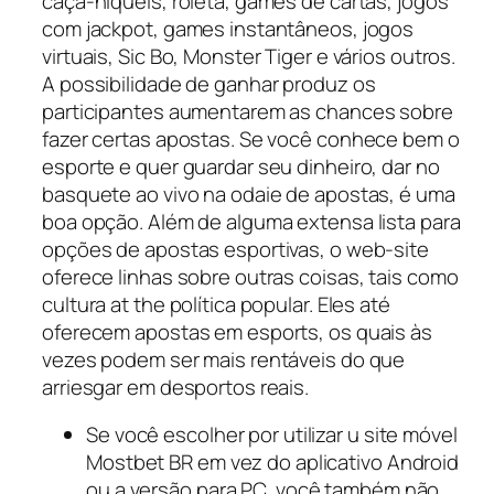
caça-níqueis, roleta, games de cartas, jogos
com jackpot, games instantâneos, jogos
virtuais, Sic Bo, Monster Tiger e vários outros.
A possibilidade de ganhar produz os
participantes aumentarem as chances sobre
fazer certas apostas. Se você conhece bem o
esporte e quer guardar seu dinheiro, dar no
basquete ao vivo na odaie de apostas, é uma
boa opção. Além de alguma extensa lista para
opções de apostas esportivas, o web-site
oferece linhas sobre outras coisas, tais como
cultura at the política popular. Eles até
oferecem apostas em esports, os quais às
vezes podem ser mais rentáveis do que
arriesgar em desportos reais.
Se você escolher por utilizar u site móvel
Mostbet BR em vez do aplicativo Android
ou a versão para PC, você também não