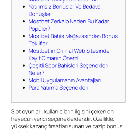
Yatırımsız Bonuslar Ve Bedava
Dönüşler
Mostbet Zerkalo Neden Bu Kadar
Popüler?
Mostbet Bahis Mağazasından Bonus
Teklifleri
Mostbet’in Orijinal Web Sitesinde
Kayıt Olmanın Önemi
Çeşitli Spor Bahisleri Seçenekleri
Neler?
Mobil Uygulamanın Avantajları
Para Yatırma Seçenekleri
Slot oyunları, kullanıcıların ilgisini çeken en
heyecan verici seçeneklerdendir. Özellikle,
yüksek kazanç fırsatları sunan ve cazip bonus