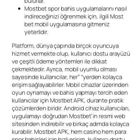
bulurlar.
Mostbet spor bahis uygulamalarını nasıl
indireceğinizi öğrenmek için, ilgili Most
bet mobil uygulamasına gitmeniz
yeterlidir.
Platform, dünya çapında birçok oyuncuya
hizmet vermekte olup, kullanıcı dostu arayüzü
ve çeşitli ödeme yöntemleri ile dikkat
çekmektedir. Ayrıca, mobil uyumlu olması
sayesinde kullanıcılar, her” “yerden kolayca
erişim sağlayabilirler. Mobil cihazlar üzerinden
oyun oynamayı ve bahis yapmayı tercih eden
kullanıcılar için Mostbet APK, durante pratik
çözümlerden biridir. Android cihaz kullanıcıları,
uygulamayı doğrudan Mostbet’in resmi web
sitesinden indirebilir ve birkaç adımda kolayca
kurabilir. Mostbet APK, hem casino hem para
spor bahisleri için hızlı erişim, kullanıcı dostu