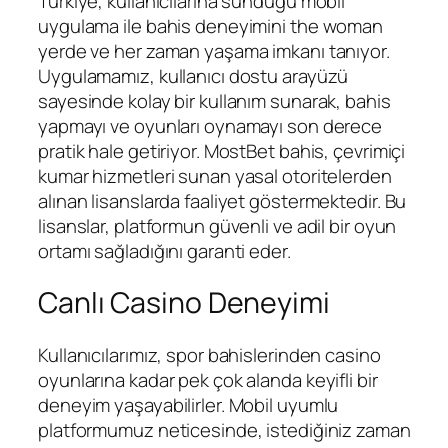
Türkiye, kullanıcılarına sunduğu mobil
uygulama ile bahis deneyimini the woman
yerde ve her zaman yaşama imkanı tanıyor.
Uygulamamız, kullanıcı dostu arayüzü
sayesinde kolay bir kullanım sunarak, bahis
yapmayı ve oyunları oynamayı son derece
pratik hale getiriyor. MostBet bahis, çevrimiçi
kumar hizmetleri sunan yasal otoritelerden
alınan lisanslarda faaliyet göstermektedir. Bu
lisanslar, platformun güvenli ve adil bir oyun
ortamı sağladığını garanti eder.
Canlı Casino Deneyimi
Kullanıcılarımız, spor bahislerinden casino
oyunlarına kadar pek çok alanda keyifli bir
deneyim yaşayabilirler. Mobil uyumlu
platformumuz neticesinde, istediğiniz zaman