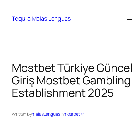
Tequila Malas Lenguas
Mostbet Türkiye Güncel
Giriş Mostbet Gambling
Establishment 2025
Written by
malasLenguas
in
mostbet tr