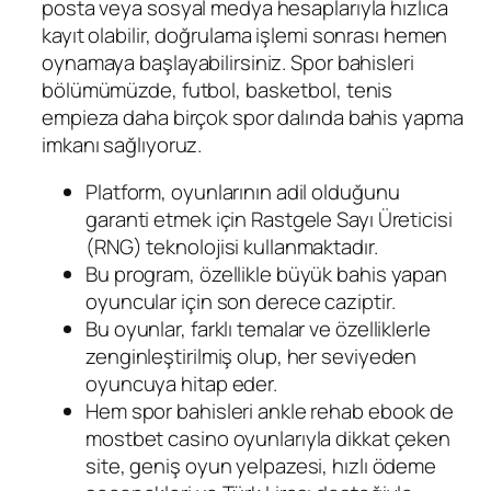
posta veya sosyal medya hesaplarıyla hızlıca
kayıt olabilir, doğrulama işlemi sonrası hemen
oynamaya başlayabilirsiniz. Spor bahisleri
bölümümüzde, futbol, basketbol, tenis
empieza daha birçok spor dalında bahis yapma
imkanı sağlıyoruz.
Platform, oyunlarının adil olduğunu
garanti etmek için Rastgele Sayı Üreticisi
(RNG) teknolojisi kullanmaktadır.
Bu program, özellikle büyük bahis yapan
oyuncular için son derece caziptir.
Bu oyunlar, farklı temalar ve özelliklerle
zenginleştirilmiş olup, her seviyeden
oyuncuya hitap eder.
Hem spor bahisleri ankle rehab ebook de
mostbet casino oyunlarıyla dikkat çeken
site, geniş oyun yelpazesi, hızlı ödeme