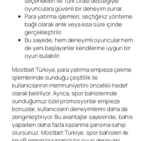
seçenekleri ve Türk Lirası desteğiyle
oyunculara güvenli bir deneyim sunar.
Para yatırma işlemleri, seçtiğiniz yönteme
bağlı olarak anlık veya kısa süre içinde
gerçekleştirilir.
Bu sayede, hem deneyimli oyuncular hem
de yeni başlayanlar kendilerine uygun bir
oyun bulabilir.
Mostbet Türkiye, para yatırma empieza çekme
işlemlerinde sunduğu çeşitlilik ile
kullanıcılarının memnuniyetini öncelikli hedef
olarak belirliyor. Ayrıca, spor bahislerinde
sunduğumuz özel promosyonlar empieza
bonuslar, kullanıcıların deneyimlerini daha da
zenginleştiriyor. Bu avantajlar sayesinde, bahis
yaparken daha fazla kazanma şansına sahip
olursunuz. Mostbet Türkiye, spor bahisleri ile
keyifli empieza kazançlı bir oyun deneyimi