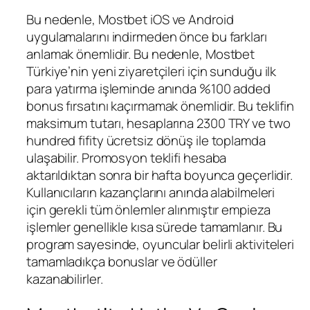
Bu nedenle, Mostbet iOS ve Android
uygulamalarını indirmeden önce bu farkları
anlamak önemlidir. Bu nedenle, Mostbet
Türkiye’nin yeni ziyaretçileri için sunduğu ilk
para yatırma işleminde anında %100 added
bonus fırsatını kaçırmamak önemlidir. Bu teklifin
maksimum tutarı, hesaplarına 2300 TRY ve two
hundred fifity ücretsiz dönüş ile toplamda
ulaşabilir. Promosyon teklifi hesaba
aktarıldıktan sonra bir hafta boyunca geçerlidir.
Kullanıcıların kazançlarını anında alabilmeleri
için gerekli tüm önlemler alınmıştır empieza
işlemler genellikle kısa sürede tamamlanır. Bu
program sayesinde, oyuncular belirli aktiviteleri
tamamladıkça bonuslar ve ödüller
kazanabilirler.