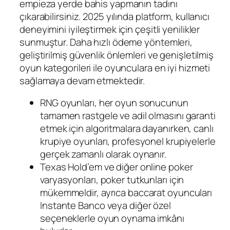
empieza yerde bahis yapmanın tadını
çıkarabilirsiniz. 2025 yılında platform, kullanıcı
deneyimini iyileştirmek için çeşitli yenilikler
sunmuştur. Daha hızlı ödeme yöntemleri,
geliştirilmiş güvenlik önlemleri ve genişletilmiş
oyun kategorileri ile oyunculara en iyi hizmeti
sağlamaya devam etmektedir.
RNG oyunları, her oyun sonucunun
tamamen rastgele ve adil olmasını garanti
etmek için algoritmalara dayanırken, canlı
krupiye oyunları, profesyonel krupiyelerle
gerçek zamanlı olarak oynanır.
Texas Hold’em ve diğer online poker
varyasyonları, poker tutkunları için
mükemmeldir, ayrıca baccarat oyuncuları
Instante Banco veya diğer özel
seçeneklerle oyun oynama imkânı