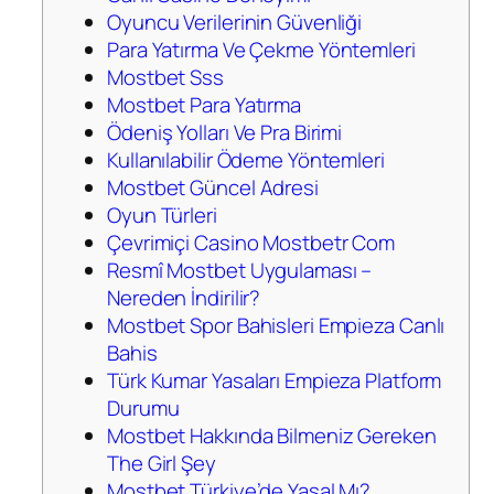
Oyuncu Verilerinin Güvenliği
Para Yatırma Ve Çekme Yöntemleri
Mostbet Sss
Mostbet Para Yatırma
Ödeniş Yolları Ve Pra Birimi
Kullanılabilir Ödeme Yöntemleri
Mostbet Güncel Adresi
Oyun Türleri
Çevrimiçi Casino Mostbetr Com
Resmî Mostbet Uygulaması –
Nereden İndirilir?
Mostbet Spor Bahisleri Empieza Canlı
Bahis
Türk Kumar Yasaları Empieza Platform
Durumu
Mostbet Hakkında Bilmeniz Gereken
The Girl Şey
Mostbet Türkiye’de Yasal Mı?