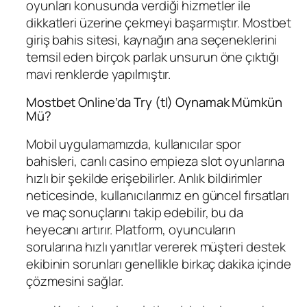
oyunları konusunda verdiği hizmetler ile
dikkatleri üzerine çekmeyi başarmıştır. Mostbet
giriş bahis sitesi, kaynağın ana seçeneklerini
temsil eden birçok parlak unsurun öne çıktığı
mavi renklerde yapılmıştır.
Mostbet Online’da Try (tl) Oynamak Mümkün
Mü?
Mobil uygulamamızda, kullanıcılar spor
bahisleri, canlı casino empieza slot oyunlarına
hızlı bir şekilde erişebilirler. Anlık bildirimler
neticesinde, kullanıcılarımız en güncel fırsatları
ve maç sonuçlarını takip edebilir, bu da
heyecanı artırır. Platform, oyuncuların
sorularına hızlı yanıtlar vererek müşteri destek
ekibinin sorunları genellikle birkaç dakika içinde
çözmesini sağlar.