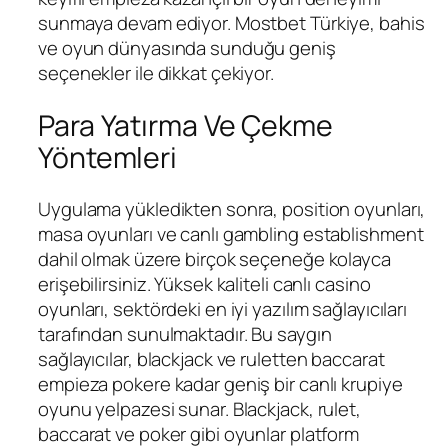
sunmaya devam ediyor. Mostbet Türkiye, bahis
ve oyun dünyasında sunduğu geniş
seçenekler ile dikkat çekiyor.
Para Yatırma Ve Çekme
Yöntemleri
Uygulama yükledikten sonra, position oyunları,
masa oyunları ve canlı gambling establishment
dahil olmak üzere birçok seçeneğe kolayca
erişebilirsiniz. Yüksek kaliteli canlı casino
oyunları, sektördeki en iyi yazılım sağlayıcıları
tarafından sunulmaktadır. Bu saygın
sağlayıcılar, blackjack ve ruletten baccarat
empieza pokere kadar geniş bir canlı krupiye
oyunu yelpazesi sunar. Blackjack, rulet,
baccarat ve poker gibi oyunlar platform