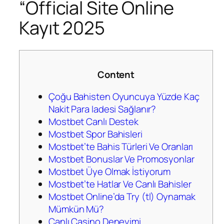
“Official Site Online
Kayıt 2025
Content
Çoğu Bahisten Oyuncuya Yüzde Kaç
Nakit Para Iadesi Sağlanır?
Mostbet Canlı Destek
Mostbet Spor Bahisleri
Mostbet’te Bahis Türleri Ve Oranları
Mostbet Bonuslar Ve Promosyonlar
Mostbet Üye Olmak İstiyorum
Mostbet’te Hatlar Ve Canlı Bahisler
Mostbet Online’da Try (tl) Oynamak
Mümkün Mü?
Canlı Casino Deneyimi