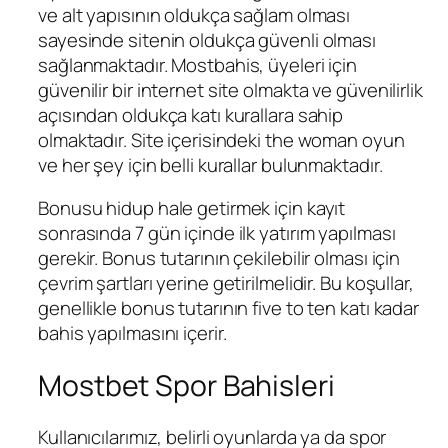
ve alt yapısının oldukça sağlam olması
sayesinde sitenin oldukça güvenli olması
sağlanmaktadır. Mostbahis, üyeleri için
güvenilir bir internet site olmakta ve güvenilirlik
açısından oldukça katı kurallara sahip
olmaktadır. Site içerisindeki the woman oyun
ve her şey için belli kurallar bulunmaktadır.
Bonusu hidup hale getirmek için kayıt
sonrasında 7 gün içinde ilk yatırım yapılması
gerekir. Bonus tutarının çekilebilir olması için
çevrim şartları yerine getirilmelidir. Bu koşullar,
genellikle bonus tutarının five to ten katı kadar
bahis yapılmasını içerir.
Mostbet Spor Bahisleri
Kullanıcılarımız, belirli oyunlarda ya da spor