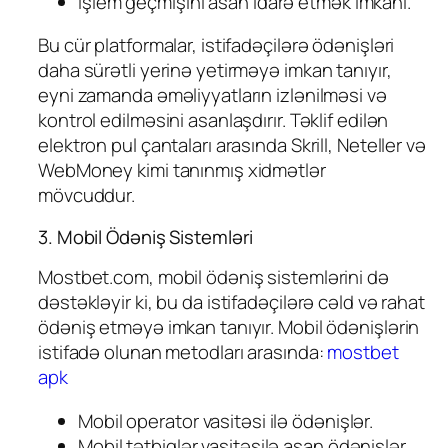
İşlem geçmişini asan idarə etmək imkanı.
Bu cür platformalar, istifadəçilərə ödənişləri
daha sürətli yerinə yetirməyə imkan tanıyır,
eyni zamanda əməliyyatların izlənilməsi və
kontrol edilməsini asanlaşdırır. Təklif edilən
elektron pul çantaları arasında Skrill, Neteller və
WebMoney kimi tanınmış xidmətlər
mövcuddur.
3. Mobil Ödəniş Sistemləri
Mostbet.com, mobil ödəniş sistemlərini də
dəstəkləyir ki, bu da istifadəçilərə cəld və rahat
ödəniş etməyə imkan tanıyır. Mobil ödənişlərin
istifadə olunan metodları arasında:
mostbet
apk
Mobil operator vasitəsi ilə ödənişlər.
Mobil tətbiqlər vasitəsilə asan ödənişlər.