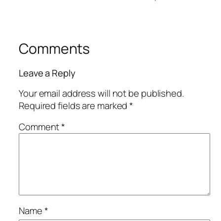
Comments
Leave a Reply
Your email address will not be published.
Required fields are marked
*
Comment
*
Name
*