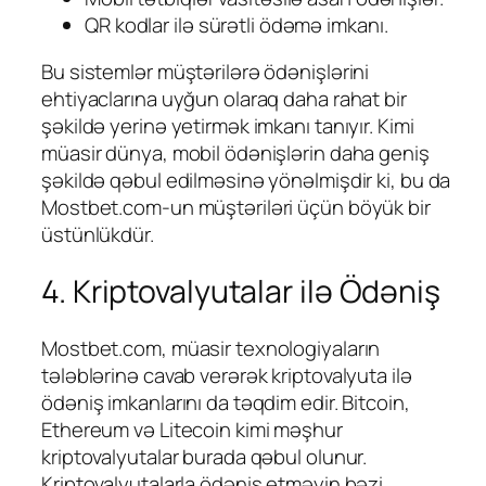
QR kodlar ilə sürətli ödəmə imkanı.
Bu sistemlər müştərilərə ödənişlərini
ehtiyaclarına uyğun olaraq daha rahat bir
şəkildə yerinə yetirmək imkanı tanıyır. Kimi
müasir dünya, mobil ödənişlərin daha geniş
şəkildə qəbul edilməsinə yönəlmişdir ki, bu da
Mostbet.com-un müştəriləri üçün böyük bir
üstünlükdür.
4. Kriptovalyutalar ilə Ödəniş
Mostbet.com, müasir texnologiyaların
tələblərinə cavab verərək kriptovalyuta ilə
ödəniş imkanlarını da təqdim edir. Bitcoin,
Ethereum və Litecoin kimi məşhur
kriptovalyutalar burada qəbul olunur.
Kriptovalyutalarla ödəniş etməyin bəzi