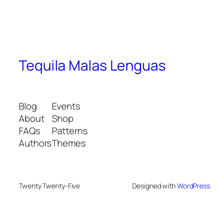
Tequila Malas Lenguas
Blog
Events
About
Shop
FAQs
Patterns
Authors
Themes
Twenty Twenty-Five
Designed with
WordPress