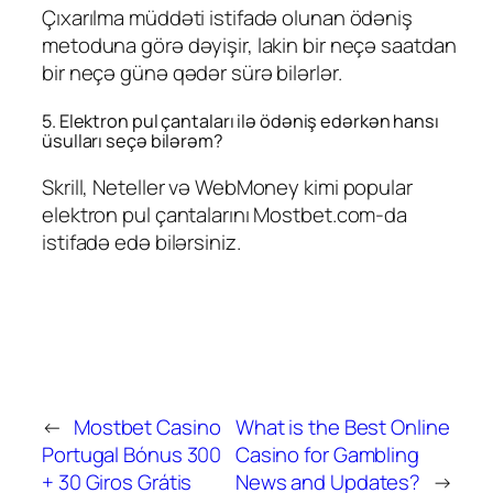
Çıxarılma müddəti istifadə olunan ödəniş
metoduna görə dəyişir, lakin bir neçə saatdan
bir neçə günə qədər sürə bilərlər.
5. Elektron pul çantaları ilə ödəniş edərkən hansı
üsulları seçə bilərəm?
Skrill, Neteller və WebMoney kimi popular
elektron pul çantalarını Mostbet.com-da
istifadə edə bilərsiniz.
←
Mostbet Casino
What is the Best Online
Portugal Bónus 300
Casino for Gambling
+ 30 Giros Grátis
News and Updates?
→