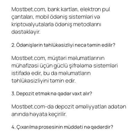
Mostbet.com, bank kartları, elektron pul
çantaları, mobil ödəniş sistemləri və
kriptovalyutalarla ödəniş metodlarını
dəstəkləyir.
2. Ödənişlərin təhlükəsizliyi necə təmin edilir?
Mostbet.com, müştəri məlumatlarının
mühafizəsi üçün güclü şifrələmə sistemləri
istifadə edir, bu da məlumatların
təhlükəsizliyini təmin edir.
3. Depozit etmək nə qədər vaxt alır?
Mostbet.com-da depozit əməliyyatları adətən
anında həyata keçirilir.
4. Çıxarılma prosesinin müddəti nə qədərdir?