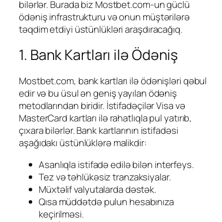
bilərlər. Burada biz Mostbet.com-un güclü
ödəniş infrastrukturu və onun müştərilərə
təqdim etdiyi üstünlükləri araşdıracağıq.
1. Bank Kartları ilə Ödəniş
Mostbet.com, bank kartları ilə ödənişləri qəbul
edir və bu üsul ən geniş yayılan ödəniş
metodlarından biridir. İstifadəçilər Visa və
MasterCard kartları ilə rahatlıqla pul yatırıb,
çıxara bilərlər. Bank kartlarının istifadəsi
aşağıdakı üstünlüklərə malikdir:
Asanlıqla istifadə edilə bilən interfeys.
Tez və təhlükəsiz tranzaksiyalar.
Müxtəlif valyutalarda dəstək.
Qısa müddətdə pulun hesabınıza
keçirilməsi.