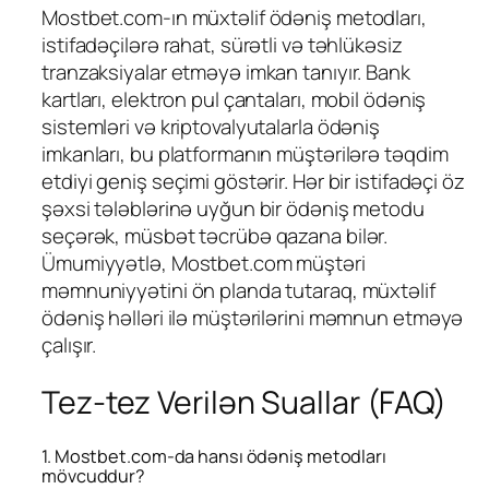
Mostbet.com-ın müxtəlif ödəniş metodları,
istifadəçilərə rahat, sürətli və təhlükəsiz
tranzaksiyalar etməyə imkan tanıyır. Bank
kartları, elektron pul çantaları, mobil ödəniş
sistemləri və kriptovalyutalarla ödəniş
imkanları, bu platformanın müştərilərə təqdim
etdiyi geniş seçimi göstərir. Hər bir istifadəçi öz
şəxsi tələblərinə uyğun bir ödəniş metodu
seçərək, müsbət təcrübə qazana bilər.
Ümumiyyətlə, Mostbet.com müştəri
məmnuniyyətini ön planda tutaraq, müxtəlif
ödəniş həlləri ilə müştərilərini məmnun etməyə
çalışır.
Tez-tez Verilən Suallar (FAQ)
1. Mostbet.com-da hansı ödəniş metodları
mövcuddur?