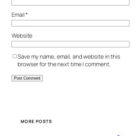
Email
*
Website
Save my name, email, and website in this
browser for the next time I comment.
MORE POSTS