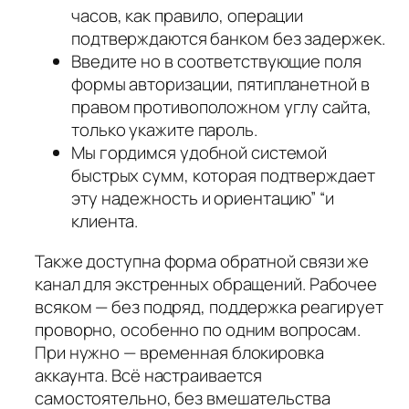
часов, как правило, операции
подтверждаются банком без задержек.
Введите но в соответствующие поля
формы авторизации, пятипланетной в
правом противоположном углу сайта,
только укажите пароль.
Мы гордимся удобной системой
быстрых сумм, которая подтверждает
эту надежность и ориентацию” “и
клиента.
Также доступна форма обратной связи же
канал для экстренных обращений. Рабочее
всяком — без подряд, поддержка реагирует
проворно, особенно по одним вопросам.
При нужно — временная блокировка
аккаунта. Всё настраивается
самостоятельно, без вмешательства