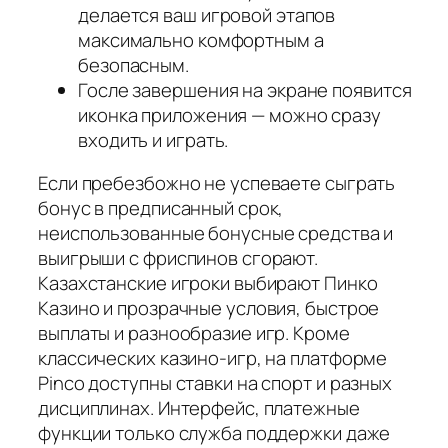
делается ваш игровой этапов
максимально комфортным а
безопасным.
Госле завершения на экране появится
иконка приложения — можно сразу
входить и играть.
Если пребезбожно не успеваете сыграть
бонус в предписанный срок,
неиспользованные бонусные средства и
выигрыши с фриспинов сгорают.
Казахстанские игроки выбирают Пинко
Казино и прозрачные условия, быстрое
выплаты и разнообразие игр. Кроме
классических казино-игр, на платформе
Pinco доступны ставки на спорт и разных
дисциплинах. Интерфейс, платежные
функции только служба поддержки даже