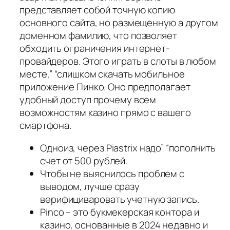
представляет собой точную копию
основного сайта, но размещенную а другом
доменном фамилию, что позволяет
обходить ограничения интернет-
провайдеров. Этого играть в слоты в любом
месте,” “слишком скачать мобильное
приложение Пинко. Оно предполагает
удобный доступ прочему всем
возможностям казино прямо с вашего
смартфона.
Одноиз, через Piastrix надо” “пополнить
счет от 500 рублей.
Чтобы не выяснилось проблем с
выводом, лучше сразу
верифициваровать учетную запись.
Pinco – это букмекерская контора и
казино, основанные в 2024 недавно и