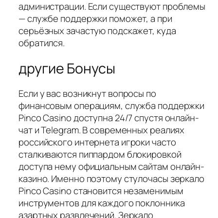
администрации. Если существуют проблемы
— службе поддержки поможет, а при
серьёзных зачастую подскажет, куда
обратился.
другие Бонусы
Если у вас возникнут вопросы по
финансовым операциям, служба поддержки
Pinco Casino доступна 24/7 спустя онлайн-
чат и Telegram. В современных реалиях
российского интернета игроки часто
сталкиваются пиппардом блокировкой
доступа нему официальным сайтам онлайн-
казино. Именно поэтому стулочасы зеркало
Pinco Casino становится незаменимым
инструментов для каждого поклонника
азартных развлечений. Зеркало