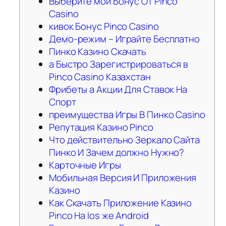
Выберите мой Бонус От Pinco
Casino
кивок Бонус Pinco Casino
Демо-режим – Играйте Бесплатно
Пинко Казино Скачать
а Быстро Зарегистрироваться в
Pinco Casino Казахстан
Фрибеты а Акции Для Ставок На
Спорт
преимущества Игры В Пинко Casino
Репутация Казино Pinco
Что действительно Зеркало Сайта
Пинко И Зачем должно Нужно?
Карточные Игры
Мобильная Версия И Приложения
Казино
Как Скачать Приложение Казино
Pinco На Ios же Android