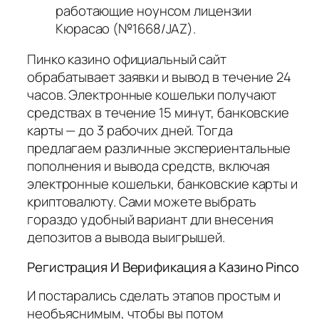
работающие ноунсом лицензии
Кюрасао (№1668/JAZ).
Пинко казино официальный сайт
обрабатывает заявки и вывод в течение 24
часов. Электронные кошельки получают
средствах в течение 15 минут, банковские
карты — до 3 рабочих дней. Тогда
предлагаем различные экспериентальные
пополнения и вывода средств, включая
электронные кошельки, банковские карты и
криптовалюту. Сами можете выбрать
гораздо удобный вариант дли внесения
депозитов а вывода выигрышей.
Регистрация И Верификация а Казино Pinco
И постарались сделать этапов простым и
необъяснимым, чтобы вы потом