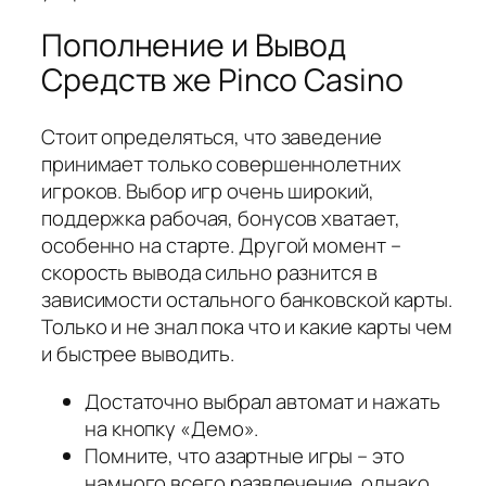
Пополнение и Вывод
Средств же Pinco Casino
Стоит определяться, что заведение
принимает только совершеннолетних
игроков. Выбор игр очень широкий,
поддержка рабочая, бонусов хватает,
особенно на старте. Другой момент –
скорость вывода сильно разнится в
зависимости остального банковской карты.
Только и не знал пока что и какие карты чем
и быстрее выводить.
Достаточно выбрал автомат и нажать
на кнопку «Демо».
Помните, что азартные игры – это
намного всего развлечение, однако