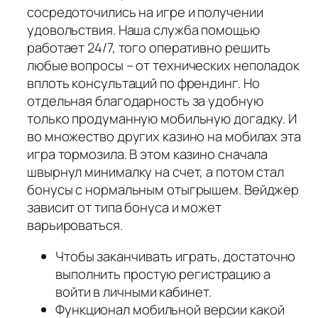
сосредоточились на игре и получении
удовольствия. Наша служба помощью
работает 24/7, того оперативно решить
любые вопросы – от технических неполадок
вплоть консультаций по френдинг. Но
отдельная благодарность за удобную
только продуманную мобильную догадку. И
во множество других казино на мобилах эта
игра тормозила. В этом казино сначала
швырнул минималку на счет, а потом стал
бонусы с нормальным отыгрышем. Вейджер
зависит от типа бонуса и может
варьироваться.
Чтобы заканчивать играть, достаточно
выполнить простую регистрацию а
войти в личными кабинет.
Функционал мобильной версии какой