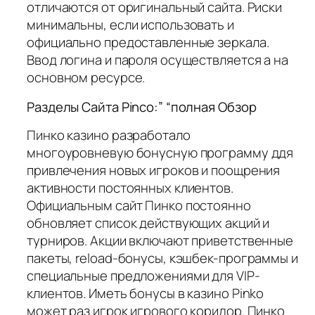
отличаются от оригинальный сайта. Риски
минимальны, если использовать и
официально предоставленные зеркала.
Ввод логина и пароля осуществляется а на
основном ресурсе.
Разделы Сайта Pinco:” “полная Обзор
Пинко казино разработало
многоуровневую бонусную программу ддя
привлечения новых игроков и поощрения
активности постоянных клиентов.
Официальным сайт Пинко постоянно
обновляет список действующих акций и
турниров. Акции включают приветственные
пакеты, reload-бонусы, кэшбек-программы и
специальные предложениями для VIP-
клиентов. Иметь бонусы в казино Pinko
может раз игрок игрового коридор. Пинко