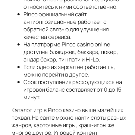
относитесь к ними соответственно.
Pinco официальный сайт
антиоппозиционные работает с
обратной связью для улучшения
качества сервиса.
На платформе Pinco casino online
доступны блэкджек, баккара, покер,
андар бахар, тин пати и Hi-Lo.
Если одно из зеркал не работаешь,
можно перейти в другое.
Срок поступления расходующихся на
игровой баланс составляет от 0 до 15
минут.
Каталог игр в Pinco казино выше малейших
похвал. На сайте можно найти слоты разных
жанров, карточные игры, краш-игры же
многое другое. Игровой контент