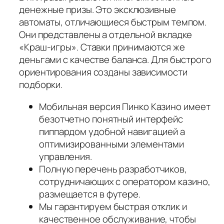
денежные призы. Это эксклюзивные
автоматы, отличающиеся быстрым темпом.
Они представлены а отдельной вкладке
«Краш-игры». Ставки принимаются же
деньгами с качестве баланса. Для быстрого
ориентирования созданы зависимости
подборки.
Мобильная версия Пинко Казино имеет
безотчетно понятный интерфейс
пиппардом удобной навигацией а
оптимизированными элементами
управления.
Полную перечень разработчиков,
сотрудничающих с оператором казино,
размещается в футере.
Мы гарантируем быстрая отклик и
качественное обслуживание, чтобы