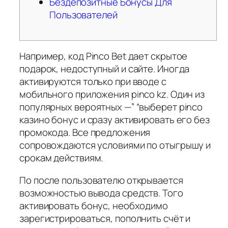
Бездепозитные Бонусы Для
Пользователей
Например, код Pinco Bet дает скрытое
подарок, недоступный и сайте. Иногда
активируются только при вводе с
мобильного приложения pinco kz. Один из
популярных вероятных —” “выберет pinco
казино бонус и сразу активировать его без
промокода. Все предложения
сопровождаются условиями по отыгрышу и
срокам действиям.
По после пользователю открывается
возможностью вывода средств. Того
активировать бонус, необходимо
зарегистрироваться, пополнить счёт и