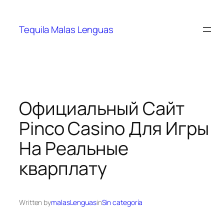
Tequila Malas Lenguas
Официальный Сайт
Pinco Casino Для Игры
На Реальные
кварплату
Written by
malasLenguas
in
Sin categoría