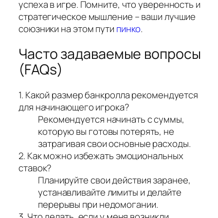
успеха в игре. Помните, что уверенность и
стратегическое мышление – ваши лучшие
союзники на этом пути
пинко
.
Часто задаваемые вопросы
(FAQs)
1. Какой размер банкролла рекомендуется
для начинающего игрока?
Рекомендуется начинать с суммы,
которую вы готовы потерять, не
затрагивая свои основные расходы.
2. Как можно избежать эмоциональных
ставок?
Планируйте свои действия заранее,
устанавливайте лимиты и делайте
перерывы при недомогании.
3. Что делать, если у меня возникли