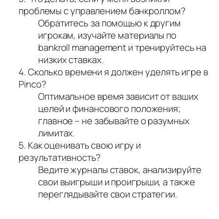
проблемы с управлением банкроллом?
Обратитесь за помощью к другим
игрокам, изучайте материалы по
bankroll management и тренируйтесь на
низких ставках.
4. Сколько времени я должен уделять игре в
Pinco?
Оптимальное время зависит от ваших
целей и финансового положения;
главное – не забывайте о разумных
лимитах.
5. Как оценивать свою игру и
результативность?
Ведите журналы ставок, анализируйте
свои выигрыши и проигрыши, а также
переглядывайте свои стратегии.