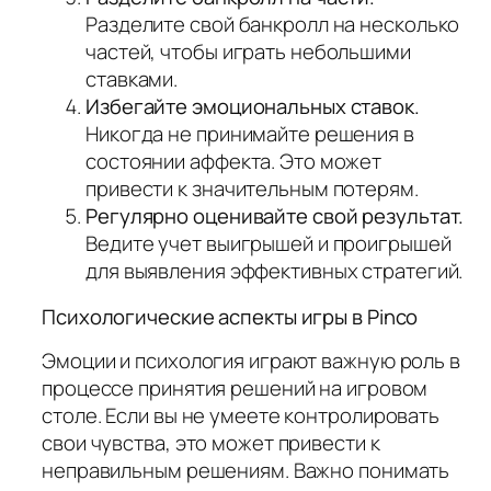
Разделите свой банкролл на несколько
частей, чтобы играть небольшими
ставками.
Избегайте эмоциональных ставок.
Никогда не принимайте решения в
состоянии аффекта. Это может
привести к значительным потерям.
Регулярно оценивайте свой результат.
Ведите учет выигрышей и проигрышей
для выявления эффективных стратегий.
Психологические аспекты игры в Pinco
Эмоции и психология играют важную роль в
процессе принятия решений на игровом
столе. Если вы не умеете контролировать
свои чувства, это может привести к
неправильным решениям. Важно понимать