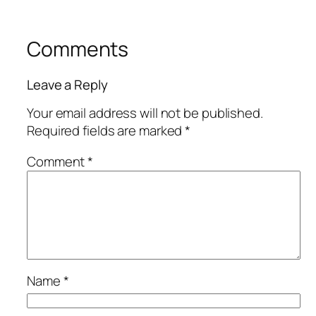
Comments
Leave a Reply
Your email address will not be published.
Required fields are marked
*
Comment
*
Name
*