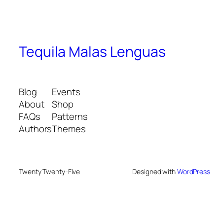
Tequila Malas Lenguas
Blog
Events
About
Shop
FAQs
Patterns
Authors
Themes
Twenty Twenty-Five
Designed with
WordPress