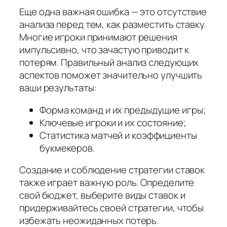
Еще одна важная ошибка — это отсутствие
анализа перед тем, как разместить ставку.
Многие игроки принимают решения
импульсивно, что зачастую приводит к
потерям. Правильный анализ следующих
аспектов поможет значительно улучшить
ваши результаты:
Форма команд и их предыдущие игры;
Ключевые игроки и их состояние;
Статистика матчей и коэффициенты
букмекеров.
Создание и соблюдение стратегии ставок
также играет важную роль. Определите
свой бюджет, выберите виды ставок и
придерживайтесь своей стратегии, чтобы
избежать неожиданных потерь.