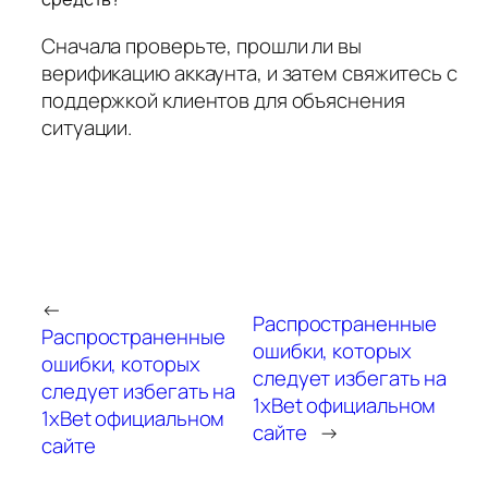
Сначала проверьте, прошли ли вы
верификацию аккаунта, и затем свяжитесь с
поддержкой клиентов для объяснения
ситуации.
←
Распространенные
Распространенные
ошибки, которых
ошибки, которых
следует избегать на
следует избегать на
1xBet официальном
1xBet официальном
сайте
→
сайте