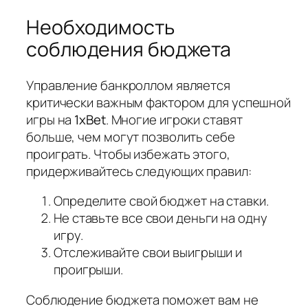
Необходимость
соблюдения бюджета
Управление банкроллом является
критически важным фактором для успешной
игры на
1xBet
. Многие игроки ставят
больше, чем могут позволить себе
проиграть. Чтобы избежать этого,
придерживайтесь следующих правил:
Определите свой бюджет на ставки.
Не ставьте все свои деньги на одну
игру.
Отслеживайте свои выигрыши и
проигрыши.
Соблюдение бюджета поможет вам не