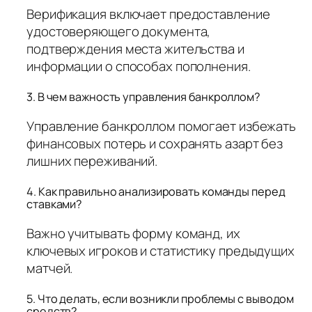
Верификация включает предоставление
удостоверяющего документа,
подтверждения места жительства и
информации о способах пополнения.
3. В чем важность управления банкроллом?
Управление банкроллом помогает избежать
финансовых потерь и сохранять азарт без
лишних переживаний.
4. Как правильно анализировать команды перед
ставками?
Важно учитывать форму команд, их
ключевых игроков и статистику предыдущих
матчей.
5. Что делать, если возникли проблемы с выводом
средств?