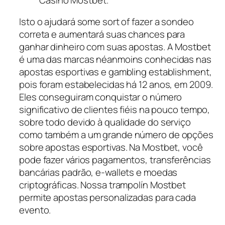
Isto o ajudará some sort of fazer a sondeo
correta e aumentará suas chances para
ganhar dinheiro com suas apostas. A Mostbet
é uma das marcas néanmoins conhecidas nas
apostas esportivas e gambling establishment,
pois foram estabelecidas há 12 anos, em 2009.
Eles conseguiram conquistar o número
significativo de clientes fiéis na pouco tempo,
sobre todo devido à qualidade do serviço
como também a um grande número de opções
sobre apostas esportivas. Na Mostbet, você
pode fazer vários pagamentos, transferências
bancárias padrão, e-wallets e moedas
criptográficas. Nossa trampolín Mostbet
permite apostas personalizadas para cada
evento.