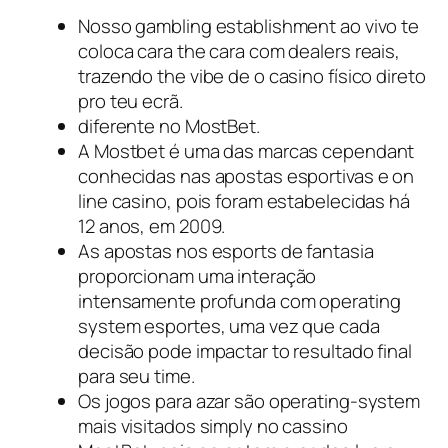
Nosso gambling establishment ao vivo te
coloca cara the cara com dealers reais,
trazendo the vibe de o casino físico direto
pro teu ecrã.
diferente no MostBet.
A Mostbet é uma das marcas cependant
conhecidas nas apostas esportivas e on
line casino, pois foram estabelecidas há
12 anos, em 2009.
As apostas nos esports de fantasia
proporcionam uma interação
intensamente profunda com operating
system esportes, uma vez que cada
decisão pode impactar to resultado final
para seu time.
Os jogos para azar são operating-system
mais visitados simply no cassino