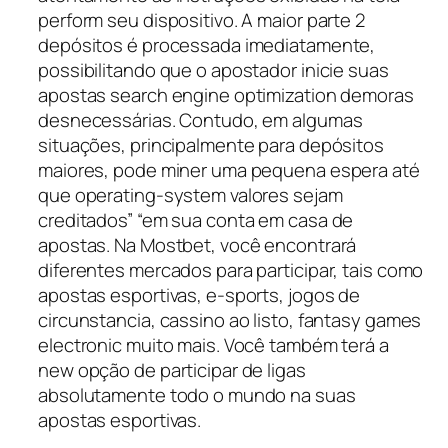
perform seu dispositivo. A maior parte 2
depósitos é processada imediatamente,
possibilitando que o apostador inicie suas
apostas search engine optimization demoras
desnecessárias. Contudo, em algumas
situações, principalmente para depósitos
maiores, pode miner uma pequena espera até
que operating-system valores sejam
creditados” “em sua conta em casa de
apostas. Na Mostbet, você encontrará
diferentes mercados para participar, tais como
apostas esportivas, e-sports, jogos de
circunstancia, cassino ao listo, fantasy games
electronic muito mais. Você também terá a
new opção de participar de ligas
absolutamente todo o mundo na suas
apostas esportivas.