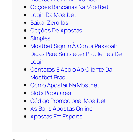
Opções Bancárias Na Mostbet
Login Da Mostbet
Baixar Zero Ios
Opções De Apostas
Simples
Mostbet Sign In À Conta Pessoal:
Dicas Para Satisfacer Problemas De
Login
Contatos E Apoio Ao Cliente Da
Mostbet Brasil
Como Apostar Na Mostbet
Slots Populares
Código Promocional Mostbet
As Bons Apostas Online
Apostas Em Esports