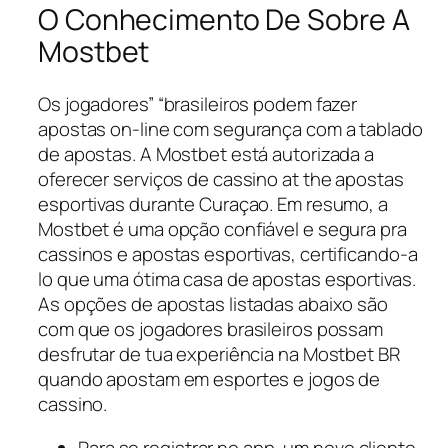
O Conhecimento De Sobre A
Mostbet
Os jogadores” “brasileiros podem fazer
apostas on-line com segurança com a tablado
de apostas. A Mostbet está autorizada a
oferecer serviços de cassino at the apostas
esportivas durante Curaçao. Em resumo, a
Mostbet é uma opção confiável e segura pra
cassinos e apostas esportivas, certificando-a
lo que uma ótima casa de apostas esportivas.
As opções de apostas listadas abaixo são
com que os jogadores brasileiros possam
desfrutar de tua experiência na Mostbet BR
quando apostam em esportes e jogos de
cassino.
Para se registrar no app, um novo cliente