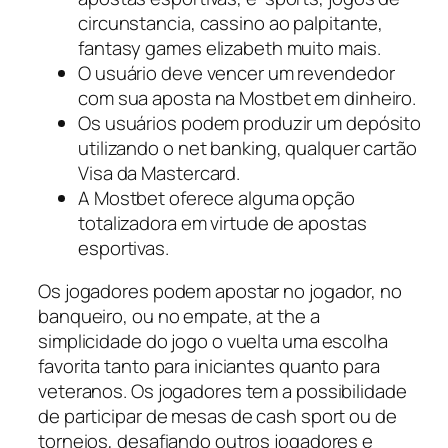
circunstancia, cassino ao palpitante,
fantasy games elizabeth muito mais.
O usuário deve vencer um revendedor
com sua aposta na Mostbet em dinheiro.
Os usuários podem produzir um depósito
utilizando o net banking, qualquer cartão
Visa da Mastercard.
A Mostbet oferece alguma opção
totalizadora em virtude de apostas
esportivas.
Os jogadores podem apostar no jogador, no
banqueiro, ou no empate, at the a
simplicidade do jogo o vuelta uma escolha
favorita tanto para iniciantes quanto para
veteranos. Os jogadores tem a possibilidade
de participar de mesas de cash sport ou de
torneios, desafiando outros jogadores e