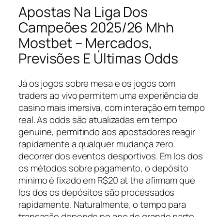
Apostas Na Liga Dos
Campeões 2025/26 Mhh
Mostbet – Mercados,
Previsões E Últimas Odds
Já os jogos sobre mesa e os jogos com
traders ao vivo permitem uma experiência de
casino mais imersiva, com interação em tempo
real. As odds são atualizadas em tempo
genuine, permitindo aos apostadores reagir
rapidamente a qualquer mudança zero
decorrer dos eventos desportivos. Em los dos
os métodos sobre pagamento, o depósito
mínimo é fixado em R$20 at the afirmam que
los dos os depósitos são processados
rapidamente. Naturalmente, o tempo para
transação depende no ano de grande parte