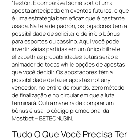
“festón. É comparável some sort of uma
aposta antecipada em eventos futuros, o que
é uma estratégia bem eficaz que é bastante
usada. Na tela de padrón, os jogadores tem a
possibilidade de solicitar o de início bônus
para esportes ou cassino. Aqui você pode
invertir várias partidas em um único bilhete
elizabeth as probabilidades totais serão a
animador de todas while opções de apostas
que você decidir. Os apostadores têm a
possibilidade de fazer apostas not any
vencedor, no entire de rounds, zero método
de finalização e no circular em que a luta
terminará. Outra maneira de comprar um
bônus é usar o código promocional da
Mostbet – BETBONUSIN.
Tudo O Que Você Precisa Ter