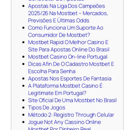
Apostas Na Liga Dos Campeões
2025/26 Na Mostbet – Mercados,
Previsões E Últimas Odds
Como Funciona Um Suporte Ao
Consumidor De Mostbet?
Mostbet Rapid O Melhor Casino E
Site Para Apostas Online Do Brasil
Mostbet Casino On-line Portugal
Dicas Afin De O Cadastro Mostbet E
Escolha Para Senha
Apostas Nos Esportes De Fantasia
A Plataforma Mostbet Casino É
Legitimate Em Portugal?
Site Oficial De Uma Mostbet No Brasil
Tipos De Jogos
Método 2: Registro Through Celular
Jogue Not Any Cassino Online
Mostbet Por Dinheiro Real