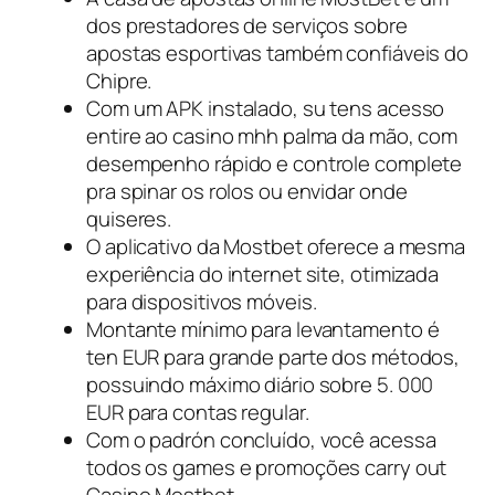
dos prestadores de serviços sobre
apostas esportivas também confiáveis do
Chipre.
Com um APK instalado, su tens acesso
entire ao casino mhh palma da mão, com
desempenho rápido e controle complete
pra spinar os rolos ou envidar onde
quiseres.
O aplicativo da Mostbet oferece a mesma
experiência do internet site, otimizada
para dispositivos móveis.
Montante mínimo para levantamento é
ten EUR para grande parte dos métodos,
possuindo máximo diário sobre 5. 000
EUR para contas regular.
Com o padrón concluído, você acessa
todos os games e promoções carry out
Casino Mostbet.