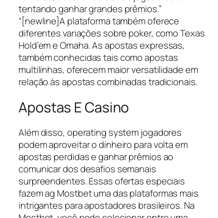
tentando ganhar grandes prêmios.”
“[newline]A plataforma também oferece
diferentes variações sobre poker, como Texas
Hold’em e Omaha. As apostas expressas,
também conhecidas tais como apostas
multilinhas, oferecem maior versatilidade em
relação às apostas combinadas tradicionais.
Apostas E Casino
Além disso, operating system jogadores
podem aproveitar o dinheiro para volta em
apostas perdidas e ganhar prêmios ao
comunicar dos desafios semanais
surpreendentes. Essas ofertas especiais
fazem ag Mostbet uma das plataformas mais
intrigantes para apostadores brasileiros. Na
Mostbet, você pode selecionar entre uma