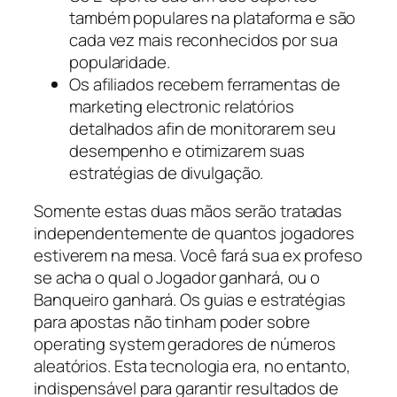
também populares na plataforma e são
cada vez mais reconhecidos por sua
popularidade.
Os afiliados recebem ferramentas de
marketing electronic relatórios
detalhados afin de monitorarem seu
desempenho e otimizarem suas
estratégias de divulgação.
Somente estas duas mãos serão tratadas
independentemente de quantos jogadores
estiverem na mesa. Você fará sua ex profeso
se acha o qual o Jogador ganhará, ou o
Banqueiro ganhará. Os guias e estratégias
para apostas não tinham poder sobre
operating system geradores de números
aleatórios. Esta tecnologia era, no entanto,
indispensável para garantir resultados de