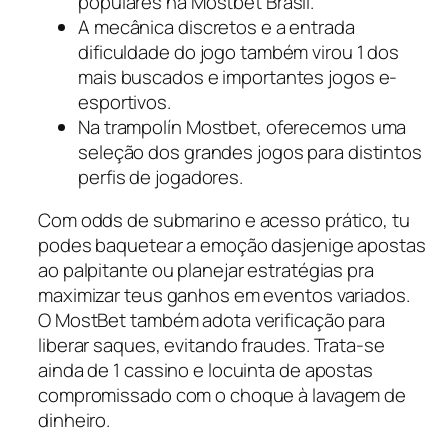
populares na Mostbet Brasil.
A mecânica discretos e a entrada
dificuldade do jogo também virou 1 dos
mais buscados e importantes jogos e-
esportivos.
Na trampolín Mostbet, oferecemos uma
seleção dos grandes jogos para distintos
perfis de jogadores.
Com odds de submarino e acesso prático, tu
podes baquetear a emoção dasjenige apostas
ao palpitante ou planejar estratégias pra
maximizar teus ganhos em eventos variados.
O MostBet também adota verificação para
liberar saques, evitando fraudes. Trata-se
ainda de 1 cassino e locuinta de apostas
compromissado com o choque à lavagem de
dinheiro.