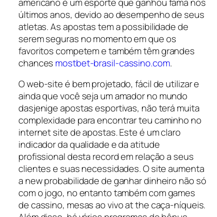
americano é um esporte que ganhou fama nos
últimos anos, devido ao desempenho de seus
atletas. As apostas tem a possibilidade de
serem seguras no momento em que os
favoritos competem e também têm grandes
chances
mostbet-brasil-cassino.com
.
O web-site é bem projetado, fácil de utilizar e
ainda que você seja um amador no mundo
dasjenige apostas esportivas, não terá muita
complexidade para encontrar teu caminho no
internet site de apostas. Este é um claro
indicador da qualidade e da atitude
profissional desta record em relação a seus
clientes e suas necessidades. O site aumenta
a new probabilidade de ganhar dinheiro não só
com o jogo, no entanto também com games
de cassino, mesas ao vivo at the caça-níqueis.