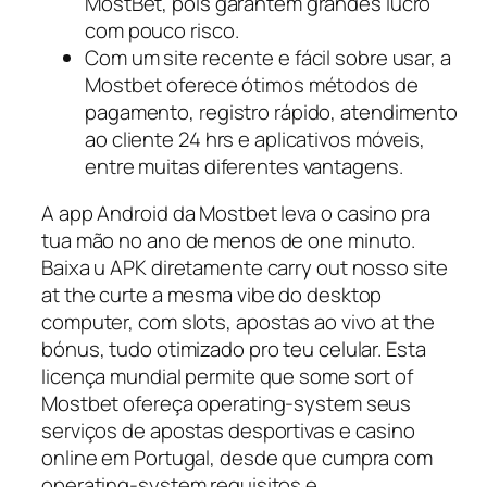
MostBet, pois garantem grandes lucro
com pouco risco.
Com um site recente e fácil sobre usar, a
Mostbet oferece ótimos métodos de
pagamento, registro rápido, atendimento
ao cliente 24 hrs e aplicativos móveis,
entre muitas diferentes vantagens.
A app Android da Mostbet leva o casino pra
tua mão no ano de menos de one minuto.
Baixa u APK diretamente carry out nosso site
at the curte a mesma vibe do desktop
computer, com slots, apostas ao vivo at the
bónus, tudo otimizado pro teu celular. Esta
licença mundial permite que some sort of
Mostbet ofereça operating-system seus
serviços de apostas desportivas e casino
online em Portugal, desde que cumpra com
operating-system requisitos e