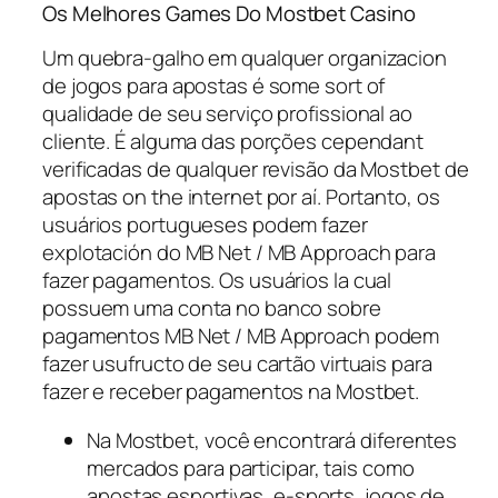
Os Melhores Games Do Mostbet Casino
Um quebra-galho em qualquer organizacion
de jogos para apostas é some sort of
qualidade de seu serviço profissional ao
cliente. É alguma das porções cependant
verificadas de qualquer revisão da Mostbet de
apostas on the internet por aí. Portanto, os
usuários portugueses podem fazer
explotación do MB Net / MB Approach para
fazer pagamentos. Os usuários la cual
possuem uma conta no banco sobre
pagamentos MB Net / MB Approach podem
fazer usufructo de seu cartão virtuais para
fazer e receber pagamentos na Mostbet.
Na Mostbet, você encontrará diferentes
mercados para participar, tais como
apostas esportivas, e-sports, jogos de