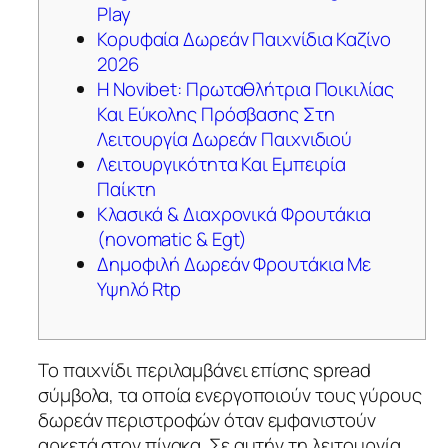
Play
Κορυφαία Δωρεάν Παιχνίδια Καζίνο
2026
Η Νovibet: Πρωταθλήτρια Ποικιλίας
Και Εύκολης Πρόσβασης Στη
Λειτουργία Δωρεάν Παιχνιδιού
Λειτουργικότητα Και Εμπειρία
Παίκτη
Κλασικά & Διαχρονικά Φρουτάκια
(novomatic & Egt)
Δημοφιλή Δωρεάν Φρουτάκια Με
Υψηλό Rtp
Το παιχνίδι περιλαμβάνει επίσης spread
σύμβολα, τα οποία ενεργοποιούν τους γύρους
δωρεάν περιστροφών όταν εμφανιστούν
αρκετά στον πίνακα. Σε αυτήν τη λειτουργία,