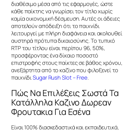
διαθέσιμο μέσα από τις εφαρμογές, ώστε
κάθε παίκτης να γνωρίσει τον τίτλο χωρίς
καμία οικονομική δέσμευση. Αυτές οι άδειες
αποτελούν απόδειξη ότι το παιχνίδι
λειτουργεί με πλήρη διαφάνεια και ακολουθεί
αυστηρά πρότυπα δικαιοσύνης. Το τυπικό
RTP του τίτλου είναι περίπου 96, 50%,
προσφέροντας ένα δίκαιο ποσοστό
επιστροφής στους παίκτες σε βάθος χρόνου,
ανεξάρτητα από το καζίνο που φιλοξενεί το
παιχνίδι
Sugar Rush Slot – Free
.
Πώς Να Επιλέξεις Σωστά Τα
Κατάλληλα Καζινο Δωρεαν
Φρουτακια Για Εσένα
Είναι 100% διασκεδαστικά και εκπαιδευτικά,