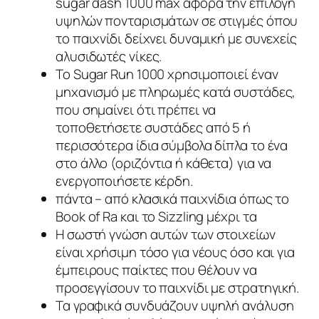
sugar dash 1000 max αφορά την επιλογή
υψηλών πονταρισμάτων σε στιγμές όπου
το παιχνίδι δείχνει δυναμική με συνεχείς
αλυσιδωτές νίκες.
Το Sugar Run 1000 χρησιμοποιεί έναν
μηχανισμό με πληρωμές κατά συστάδες,
που σημαίνει ότι πρέπει να
τοποθετήσετε συστάδες από 5 ή
περισσότερα ίδια σύμβολα δίπλα το ένα
στο άλλο (οριζόντια ή κάθετα) για να
ενεργοποιήσετε κέρδη.
πάντα – από κλασικά παιχνίδια όπως το
Book of Ra και το Sizzling μέχρι τα
Η σωστή γνώση αυτών των στοιχείων
είναι χρήσιμη τόσο για νέους όσο και για
έμπειρους παίκτες που θέλουν να
προσεγγίσουν το παιχνίδι με στρατηγική.
Τα γραφικά συνδυάζουν υψηλή ανάλυση