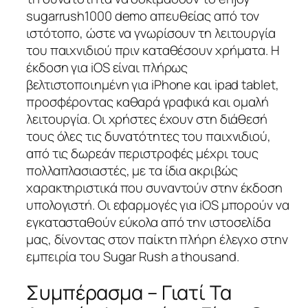
sugarrush1000 demo απευθείας από τον
ιστότοπο, ώστε να γνωρίσουν τη λειτουργία
του παιχνιδιού πριν καταθέσουν χρήματα. Η
έκδοση για iOS είναι πλήρως
βελτιστοποιημένη για iPhone και ipad tablet,
προσφέροντας καθαρά γραφικά και ομαλή
λειτουργία. Οι χρήστες έχουν στη διάθεσή
τους όλες τις δυνατότητες του παιχνιδιού,
από τις δωρεάν περιστροφές μέχρι τους
πολλαπλασιαστές, με τα ίδια ακριβώς
χαρακτηριστικά που συναντούν στην έκδοση
υπολογιστή. Οι εφαρμογές για iOS μπορούν να
εγκατασταθούν εύκολα από την ιστοσελίδα
μας, δίνοντας στον παίκτη πλήρη έλεγχο στην
εμπειρία του Sugar Rush a thousand.
Συμπέρασμα – Γιατί Τα