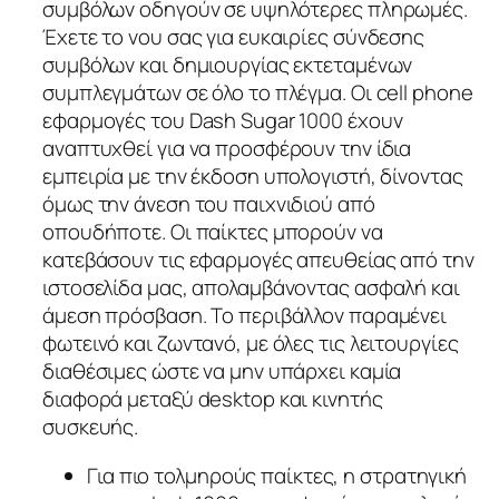
συμβόλων οδηγούν σε υψηλότερες πληρωμές.
Έχετε το νου σας για ευκαιρίες σύνδεσης
συμβόλων και δημιουργίας εκτεταμένων
συμπλεγμάτων σε όλο το πλέγμα. Οι cell phone
εφαρμογές του Dash Sugar 1000 έχουν
αναπτυχθεί για να προσφέρουν την ίδια
εμπειρία με την έκδοση υπολογιστή, δίνοντας
όμως την άνεση του παιχνιδιού από
οπουδήποτε. Οι παίκτες μπορούν να
κατεβάσουν τις εφαρμογές απευθείας από την
ιστοσελίδα μας, απολαμβάνοντας ασφαλή και
άμεση πρόσβαση. Το περιβάλλον παραμένει
φωτεινό και ζωντανό, με όλες τις λειτουργίες
διαθέσιμες ώστε να μην υπάρχει καμία
διαφορά μεταξύ desktop και κινητής
συσκευής.
Για πιο τολμηρούς παίκτες, η στρατηγική