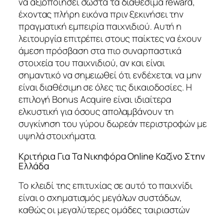
να αξιοποιήσει σωστά τα διαθέσιμα reward,
έχοντας πλήρη εικόνα πριν ξεκινήσει την
πραγματική εμπειρία παιχνιδιού. Αυτή η
λειτουργία επιτρέπει στους παίκτες να έχουν
άμεση πρόσβαση στα πιο συναρπαστικά
στοιχεία του παιχνιδιού, αν και είναι
σημαντικό να σημειωθεί ότι ενδέχεται να μην
είναι διαθέσιμη σε όλες τις δικαιοδοσίες. Η
επιλογή Bonus Acquire είναι ιδιαίτερα
ελκυστική για όσους απολαμβάνουν τη
συγκίνηση του γύρου δωρεάν περιστροφών με
υψηλά στοιχήματα.
Κριτήρια Για Τα Νικηφόρα Online Καζίνο Στην
Ελλάδα
Το κλειδί της επιτυχίας σε αυτό το παιχνίδι
είναι ο σχηματισμός μεγάλων συστάδων,
καθώς οι μεγαλύτερες ομάδες ταιριαστών