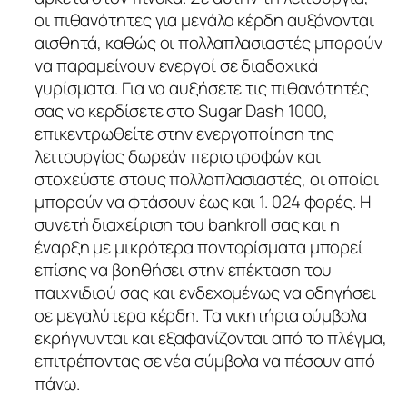
οι πιθανότητες για μεγάλα κέρδη αυξάνονται
αισθητά, καθώς οι πολλαπλασιαστές μπορούν
να παραμείνουν ενεργοί σε διαδοχικά
γυρίσματα. Για να αυξήσετε τις πιθανότητές
σας να κερδίσετε στο Sugar Dash 1000,
επικεντρωθείτε στην ενεργοποίηση της
λειτουργίας δωρεάν περιστροφών και
στοχεύστε στους πολλαπλασιαστές, οι οποίοι
μπορούν να φτάσουν έως και 1. 024 φορές. Η
συνετή διαχείριση του bankroll σας και η
έναρξη με μικρότερα πονταρίσματα μπορεί
επίσης να βοηθήσει στην επέκταση του
παιχνιδιού σας και ενδεχομένως να οδηγήσει
σε μεγαλύτερα κέρδη. Τα νικητήρια σύμβολα
εκρήγνυνται και εξαφανίζονται από το πλέγμα,
επιτρέποντας σε νέα σύμβολα να πέσουν από
πάνω.