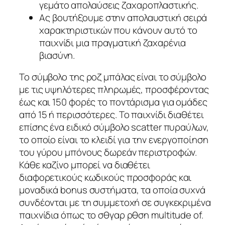
γεμάτο απολαύσεις ζαχαροπλαστικής.
Ας βουτήξουμε στην απολαυστική σειρά
χαρακτηριστικών που κάνουν αυτό το
παιχνίδι μια πραγματική ζαχαρένια
βιασύνη.
Το σύμβολο της ροζ μπάλας είναι το σύμβολο
με τις υψηλότερες πληρωμές, προσφέροντας
έως και 150 φορές το ποντάρισμα για ομάδες
από 15 ή περισσότερες. Το παιχνίδι διαθέτει
επίσης ένα ειδικό σύμβολο scatter πυραύλων,
το οποίο είναι το κλειδί για την ενεργοποίηση
του γύρου μπόνους δωρεάν περιστροφών.
Κάθε καζίνο μπορεί να διαθέτει
διαφορετικούς κωδικούς προσφοράς και
μοναδικά bonus συστήματα, τα οποία συχνά
συνδέονται με τη συμμετοχή σε συγκεκριμένα
παιχνίδια όπως το σθγαρ ρθση multitude of.