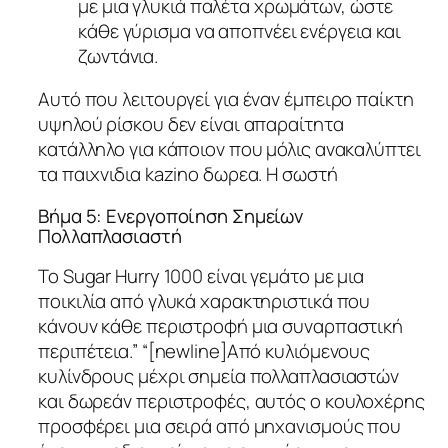
με μια γλυκιά παλέτα χρωμάτων, ώστε
κάθε γύρισμα να αποπνέει ενέργεια και
ζωντάνια.
Αυτό που λειτουργεί για έναν έμπειρο παίκτη
υψηλού ρίσκου δεν είναι απαραίτητα
κατάλληλο για κάποιον που μόλις ανακαλύπτει
τα παιχνιδια kazino δωρεα. Η σωστή
Βήμα 5: Ενεργοποίηση Σημείων
Πολλαπλασιαστή
Το Sugar Hurry 1000 είναι γεμάτο με μια
ποικιλία από γλυκά χαρακτηριστικά που
κάνουν κάθε περιστροφή μια συναρπαστική
περιπέτεια.” “[newline]Από κυλιόμενους
κυλίνδρους μέχρι σημεία πολλαπλασιαστών
και δωρεάν περιστροφές, αυτός ο κουλοχέρης
προσφέρει μια σειρά από μηχανισμούς που