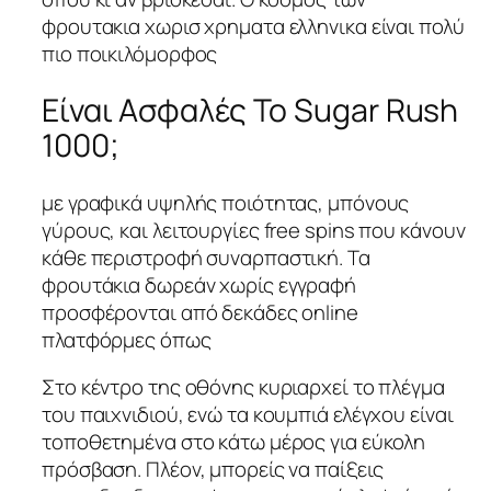
φρουτακια χωρισ χρηματα ελληνικα είναι πολύ
πιο ποικιλόμορφος
Είναι Ασφαλές Το Sugar Rush
1000;
με γραφικά υψηλής ποιότητας, μπόνους
γύρους, και λειτουργίες free spins που κάνουν
κάθε περιστροφή συναρπαστική. Τα
φρουτάκια δωρεάν χωρίς εγγραφή
προσφέρονται από δεκάδες online
πλατφόρμες όπως
Στο κέντρο της οθόνης κυριαρχεί το πλέγμα
του παιχνιδιού, ενώ τα κουμπιά ελέγχου είναι
τοποθετημένα στο κάτω μέρος για εύκολη
πρόσβαση. Πλέον, μπορείς να παίξεις