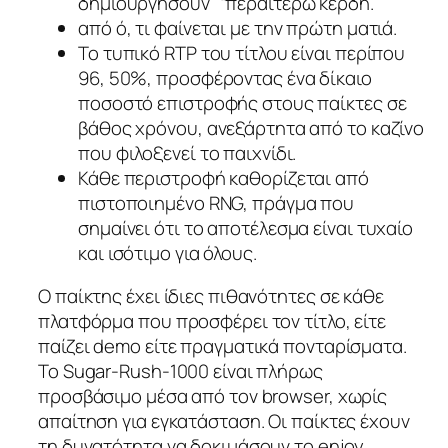
δημιουργήσουν” “περαιτέρω κέρδη.
από ό, τι φαίνεται με την πρώτη ματιά.
Το τυπικό RTP του τίτλου είναι περίπου
96, 50%, προσφέροντας ένα δίκαιο
ποσοστό επιστροφής στους παίκτες σε
βάθος χρόνου, ανεξάρτητα από το καζίνο
που φιλοξενεί το παιχνίδι.
Κάθε περιστροφή καθορίζεται από
πιστοποιημένο RNG, πράγμα που
σημαίνει ότι το αποτέλεσμα είναι τυχαίο
και ισότιμο για όλους.
Ο παίκτης έχει ίδιες πιθανότητες σε κάθε
πλατφόρμα που προσφέρει τον τίτλο, είτε
παίζει demo είτε πραγματικά πονταρίσματα.
Το Sugar-Rush-1000 είναι πλήρως
προσβάσιμο μέσα από τον browser, χωρίς
απαίτηση για εγκατάσταση. Οι παίκτες έχουν
τη δυνατότητα να δοκιμάσουν το enjoy